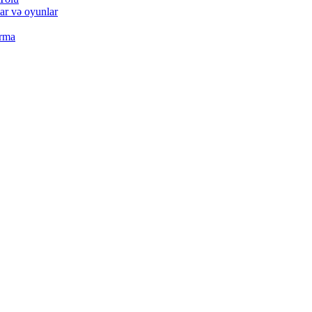
ar və oyunlar
orma