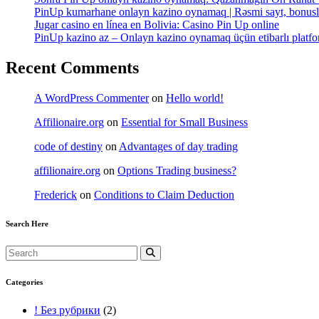
PinUp kumarhane onlayn kazino oynamaq | Rəsmi sayt, bonusl
Jugar casino en línea en Bolivia: Casino Pin Up online
PinUp kazino az – Onlayn kazino oynamaq üçün etibarlı platf
Recent Comments
A WordPress Commenter
on
Hello world!
Affilionaire.org
on
Essential for Small Business
code of destiny
on
Advantages of day trading
affilionaire.org
on
Options Trading business?
Frederick
on
Conditions to Claim Deduction
Search Here
Categories
! Без рубрики
(2)