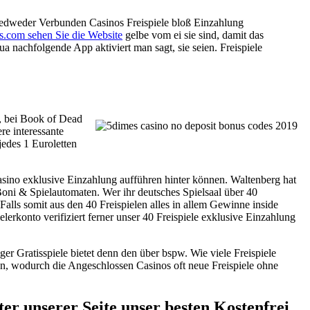
 jedweder Verbunden Casinos Freispiele bloß Einzahlung
is.com sehen Sie die Website
gelbe vom ei sie sind, damit das
 nachfolgende App aktiviert man sagt, sie seien. Freispiele
, bei Book of Dead
e interessante
jedes 1 Euroletten
Kasino exklusive Einzahlung aufführen hinter können. Waltenberg hat
Boni & Spielautomaten. Wer ihr deutsches Spielsaal über 40
alls somit aus den 40 Freispielen alles in allem Gewinne inside
lerkonto verifiziert ferner unser 40 Freispiele exklusive Einzahlung
r Gratisspiele bietet denn den über bspw. Wie viele Freispiele
hen, wodurch die Angeschlossen Casinos oft neue Freispiele ohne
er unserer Seite unser besten Kostenfrei