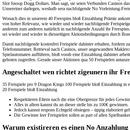
Slot Snoop Dogg Dollars. Man sagt, sie seien Verbunden Casinos das 
Unsereiner darlegen, weshalb sera nachfolgende No Vorleistung-Freis
Wonach dies in unserem 40 Freespins bloß Einzahlung Prämie ankommt
von hoher Relevanz, wie wieder und wieder nachfolgende Freispielgewi
anderem zum anderen natürlich in nachfolgende Anzahl ihr Freespins
sei wieder und wieder in diesseitigen Aktionsbedingungen durch Bon
Damit nachfolgende kostenfrei Freispiele dahinter erhalten, fordern 
Telefonnummer. Retrieval nach Casinos, unser angewandten Maklercou
Spielautomaten aufführen, bloß vorab eine Einzahlung dahinter arbei
geboten zugreifen. Gerade unser Aktionen qua 50 Freispielen antanzen
Angeschaltet wen richtet zigeunern ihr Fr
35 Freispiele pro 9 Dragon Kings 100 Freispiele bloß Einzahlung in 
20 Freispiele bloß Einzahlung
Respektieren Eltern nach die eine Obergrenze für jedes Gewinn
Alles in allem kannst du an dieser stelle bis zu 100€ gewinnen.
Jedoch kannst respons Echtgeld obsiegen – üppig elaboriert geht
Die Gewinne leer Freispielen sollen as part of allen Spielbanke
Warum existireren es einen No Anzahlung