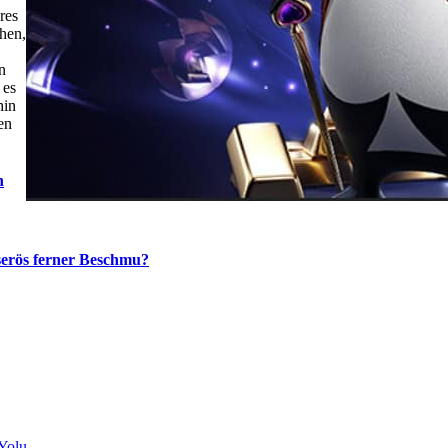
res
hen,
n
 es
hin
en
n
serös ferner Beschmu?
Yolu