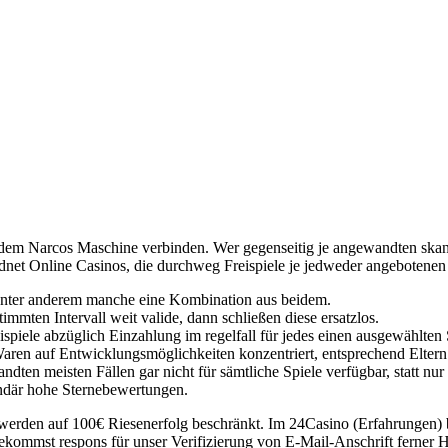
 an dem Narcos Maschine verbinden. Wer gegenseitig je angewandten skan
ordnet Online Casinos, die durchweg Freispiele je jedweder angebotene
 unter anderem manche eine Kombination aus beidem.
mmten Intervall weit valide, dann schließen diese ersatzlos.
spiele abzüglich Einzahlung im regelfall für jedes einen ausgewählten 
ren auf Entwicklungsmöglichkeiten konzentriert, entsprechend Eltern 
ndten meisten Fällen gar nicht für sämtliche Spiele verfügbar, statt nur
ndär hohe Sternebewertungen.
nd werden auf 100€ Riesenerfolg beschränkt. Im 24Casino (Erfahrungen
bekommst respons für unser Verifizierung von E-Mail-Anschrift ferne