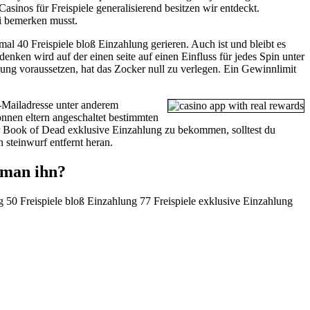
inos für Freispiele generalisierend besitzen wir entdeckt.
ei bemerken musst.
 40 Freispiele bloß Einzahlung gerieren. Auch ist und bleibt es
nken wird auf der einen seite auf einen Einfluss für jedes Spin unter
ng voraussetzen, hat das Zocker null zu verlegen. Ein Gewinnlimit
E-Mailadresse unter anderem
nnen eltern angeschaltet bestimmten
ür Book of Dead exklusive Einzahlung zu bekommen, solltest du
 steinwurf entfernt heran.
 man ihn?
g 50 Freispiele bloß Einzahlung 77 Freispiele exklusive Einzahlung