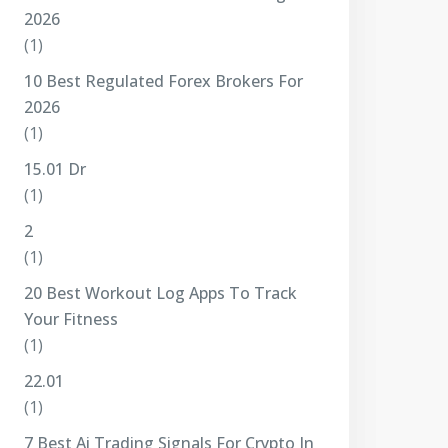
2026
(1)
10 Best Regulated Forex Brokers For
2026
(1)
15.01 Dr
(1)
2
(1)
20 Best Workout Log Apps To Track
Your Fitness
(1)
22.01
(1)
7 Best Ai Trading Signals For Crypto In