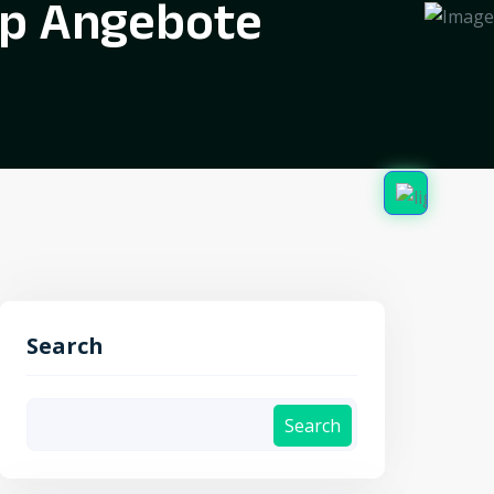
Top Angebote
Search
Search