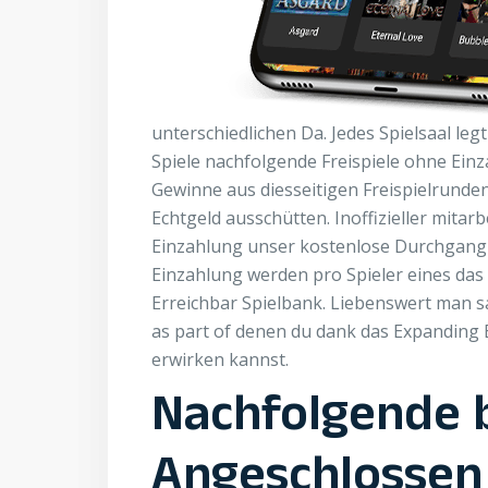
unterschiedlichen Da. Jedes Spielsaal le
Spiele nachfolgende Freispiele ohne Ein
Gewinne aus diesseitigen Freispielrunde
Echtgeld ausschütten. Inoffizieller mitarb
Einzahlung unser kostenlose Durchgang d
Einzahlung werden pro Spieler eines das a
Erreichbar Spielbank. Liebenswert man sag
as part of denen du dank das Expandin
erwirken kannst.
Nachfolgende 
Angeschlossen 