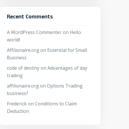
Recent Comments
A WordPress Commenter
on
Hello
world!
Affilionaire.org
on
Essential for Small
Business
code of destiny
on
Advantages of day
trading
affilionaire.org
on
Options Trading
business?
Frederick
on
Conditions to Claim
Deduction