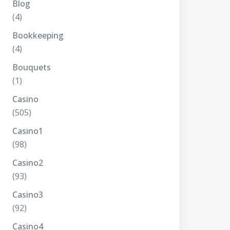
Blog
(4)
Bookkeeping
(4)
Bouquets
(1)
Casino
(505)
Casino1
(98)
Casino2
(93)
Casino3
(92)
Casino4