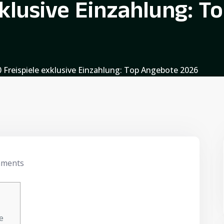
xklusive Einzahlung: 
 Freispiele exklusive Einzahlung: Top Angebote 2026
ments
e