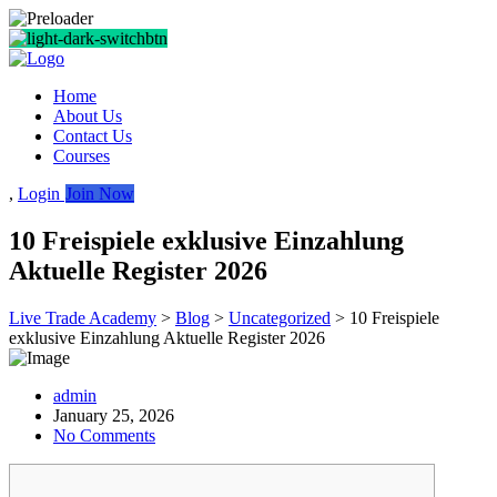
Home
About Us
Contact Us
Courses
,
Login
Join Now
10 Freispiele exklusive Einzahlung
Aktuelle Register 2026
Live Trade Academy
>
Blog
>
Uncategorized
>
10 Freispiele
exklusive Einzahlung Aktuelle Register 2026
admin
January 25, 2026
No Comments