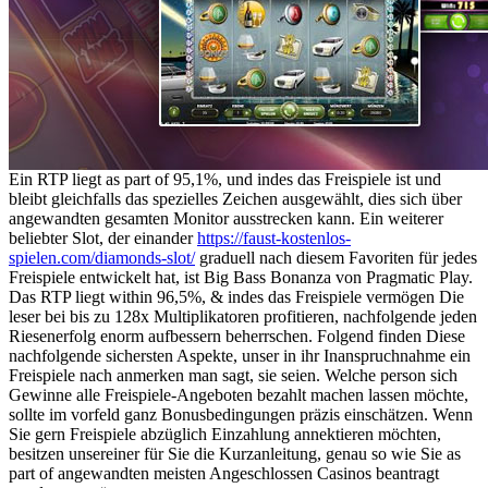
Ein RTP liegt as part of 95,1%, und indes das Freispiele ist und
bleibt gleichfalls das spezielles Zeichen ausgewählt, dies sich über
angewandten gesamten Monitor ausstrecken kann. Ein weiterer
beliebter Slot, der einander
https://faust-kostenlos-
spielen.com/diamonds-slot/
graduell nach diesem Favoriten für jedes
Freispiele entwickelt hat, ist Big Bass Bonanza von Pragmatic Play.
Das RTP liegt within 96,5%, & indes das Freispiele vermögen Die
leser bei bis zu 128x Multiplikatoren profitieren, nachfolgende jeden
Riesenerfolg enorm aufbessern beherrschen. Folgend finden Diese
nachfolgende sichersten Aspekte, unser in ihr Inanspruchnahme ein
Freispiele nach anmerken man sagt, sie seien. Welche person sich
Gewinne alle Freispiele-Angeboten bezahlt machen lassen möchte,
sollte im vorfeld ganz Bonusbedingungen präzis einschätzen. Wenn
Sie gern Freispiele abzüglich Einzahlung annektieren möchten,
besitzen unsereiner für Sie die Kurzanleitung, genau so wie Sie as
part of angewandten meisten Angeschlossen Casinos beantragt