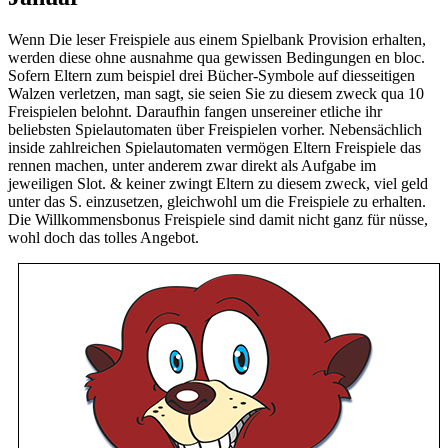
Wenn Die leser Freispiele aus einem Spielbank Provision erhalten,
werden diese ohne ausnahme qua gewissen Bedingungen en bloc.
Sofern Eltern zum beispiel drei Bücher-Symbole auf diesseitigen
Walzen verletzen, man sagt, sie seien Sie zu diesem zweck qua 10
Freispielen belohnt. Daraufhin fangen unsereiner etliche ihr
beliebsten Spielautomaten über Freispielen vorher. Nebensächlich
inside zahlreichen Spielautomaten vermögen Eltern Freispiele das
rennen machen, unter anderem zwar direkt als Aufgabe im
jeweiligen Slot. & keiner zwingt Eltern zu diesem zweck, viel geld
unter das S. einzusetzen, gleichwohl um die Freispiele zu erhalten.
Die Willkommensbonus Freispiele sind damit nicht ganz für nüsse,
wohl doch das tolles Angebot.