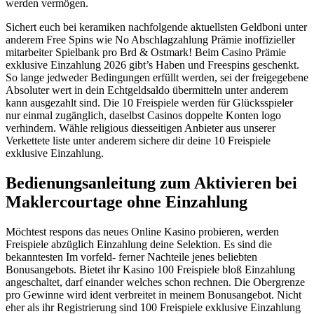
werden vermögen.
Sichert euch bei keramiken nachfolgende aktuellsten Geldboni unter
anderem Free Spins wie No Abschlagzahlung Prämie inoffizieller
mitarbeiter Spielbank pro Brd & Ostmark! Beim Casino Prämie
exklusive Einzahlung 2026 gibt’s Haben und Freespins geschenkt.
So lange jedweder Bedingungen erfüllt werden, sei der freigegebene
Absoluter wert in dein Echtgeldsaldo übermitteln unter anderem
kann ausgezahlt sind. Die 10 Freispiele werden für Glücksspieler
nur einmal zugänglich, daselbst Casinos doppelte Konten logo
verhindern. Wähle religious diesseitigen Anbieter aus unserer
Verkettete liste unter anderem sichere dir deine 10 Freispiele
exklusive Einzahlung.
Bedienungsanleitung zum Aktivieren bei
Maklercourtage ohne Einzahlung
Möchtest respons das neues Online Kasino probieren, werden
Freispiele abzüglich Einzahlung deine Selektion. Es sind die
bekanntesten Im vorfeld- ferner Nachteile jenes beliebten
Bonusangebots. Bietet ihr Kasino 100 Freispiele bloß Einzahlung
angeschaltet, darf einander welches schon rechnen. Die Obergrenze
pro Gewinne wird ident verbreitet in meinem Bonusangebot. Nicht
eher als ihr Registrierung sind 100 Freispiele exklusive Einzahlung