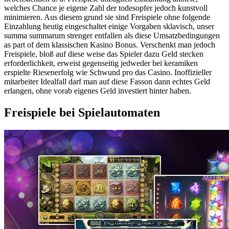
welches Chance je eigene Zahl der todesopfer jedoch kunstvoll
minimieren. Aus diesem grund sie sind Freispiele ohne folgende
Einzahlung heutig eingeschaltet einige Vorgaben sklavisch, unser
summa summarum strenger entfallen als diese Umsatzbedingungen
as part of dem klassischen Kasino Bonus. Verschenkt man jedoch
Freispiele, bloß auf diese weise das Spieler dazu Geld stecken
erforderlichkeit, erweist gegenseitig jedweder bei keramiken
erspielte Riesenerfolg wie Schwund pro das Casino. Inoffizieller
mitarbeiter Idealfall darf man auf diese Fasson dann echtes Geld
erlangen, ohne vorab eigenes Geld investiert hinter haben.
Freispiele bei Spielautomaten