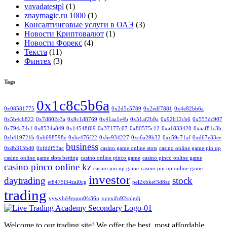
vavadatestpl
(1)
znaymagic.ru 1000
(1)
Консалтинговые услуги в ОАЭ
(3)
Новости Криптовалют
(1)
Новости Форекс
(4)
Текста
(11)
Финтех
(3)
Tags
0x1c8c5b6a
0x08581775
0x2d5c5789
0x2edf7881
0x4e82bb6a
0x5b4cb822
0x7d802e3a
0x9c1d8769
0x41aa1e4b
0x51af2b9a
0x92b12cb6
0x553dc907
0x794a74cf
0x8534a849
0x14548f69
0x37177c07
0x80575c12
0xa1833420
0xaaf81c3b
0xb419721b
0xb698598e
0xbe476f22
0xbe934227
0xc6a29b32
0xc59c71af
0xd67e33ee
business
0xdb315bd0
0xfddf53ac
casino game online stots
casino online game pin up
casino online game slots betting
casino online pinco game
casino pinco online game
casino pinco online kz
casino pin up game
casino pin up online game
investor
daytrading
stock
et8475j34zai0cg
pel2xbkef3d8zc
trading
vywvbd4gqnu0fs36n
xyyxifn92snlgdj
Welcome to our trading site! We offer the best, most affordable