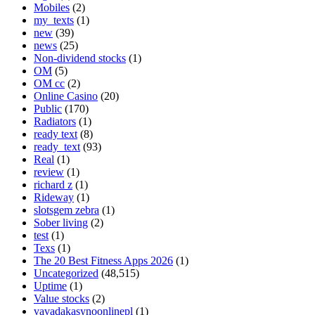
Mobiles
(2)
my_texts
(1)
new
(39)
news
(25)
Non-dividend stocks
(1)
OM
(5)
OM cc
(2)
Online Casino
(20)
Public
(170)
Radiators
(1)
ready text
(8)
ready_text
(93)
Real
(1)
review
(1)
richard z
(1)
Rideway
(1)
slotsgem zebra
(1)
Sober living
(2)
test
(1)
Texs
(1)
The 20 Best Fitness Apps 2026
(1)
Uncategorized
(48,515)
Uptime
(1)
Value stocks
(2)
vavadakasynoonlinepl
(1)