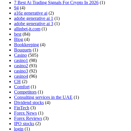
7 Best Ai Trading Signals For Crypto In 2026
(1)
94
(4)
a16z generative ai
(2)
adobe generative ai 1
(1)
adobe generative ai 3
(1)
allinbet-it.com
(1)
best
(84)
Blog
(4)
Bookkeeping
(4)
Bouquets
(1)
Casino
(505)
casino1
(98)
casino2
(93)
casino3
(92)
casino4
(96)
CH
(2)
Comfort
(1)
Competitors
(1)
Consulting services in the UAE
(1)
Dividend stocks
(4)
FinTech
(3)
Forex News
(1)
Forex Reviews
(3)
IPO stocks
(2)
login
(1)