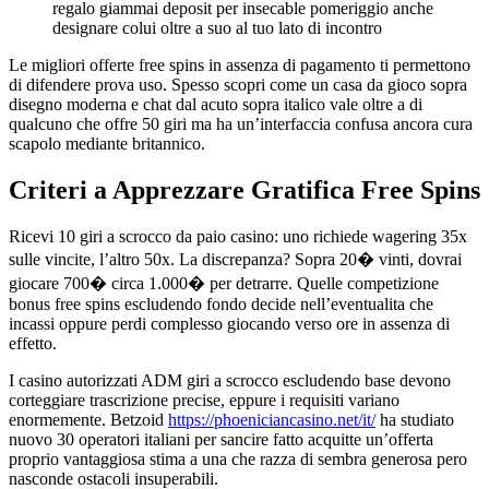
regalo giammai deposit per insecable pomeriggio anche
designare colui oltre a suo al tuo lato di incontro
Le migliori offerte free spins in assenza di pagamento ti permettono
di difendere prova uso. Spesso scopri come un casa da gioco sopra
disegno moderna e chat dal acuto sopra italico vale oltre a di
qualcuno che offre 50 giri ma ha un’interfaccia confusa ancora cura
scapolo mediante britannico.
Criteri a Apprezzare Gratifica Free Spins
Ricevi 10 giri a scrocco da paio casino: uno richiede wagering 35x
sulle vincite, l’altro 50x. La discrepanza? Sopra 20� vinti, dovrai
giocare 700� circa 1.000� per detrarre. Quelle competizione
bonus free spins escludendo fondo decide nell’eventualita che
incassi oppure perdi complesso giocando verso ore in assenza di
effetto.
I casino autorizzati ADM giri a scrocco escludendo base devono
corteggiare trascrizione precise, eppure i requisiti variano
enormemente. Betzoid
https://phoeniciancasino.net/it/
ha studiato
nuovo 30 operatori italiani per sancire fatto acquitte un’offerta
proprio vantaggiosa stima a una che razza di sembra generosa pero
nasconde ostacoli insuperabili.