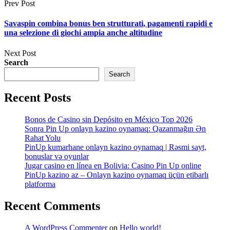
Prev Post
Savaspin combina bonus ben strutturati, pagamenti rapidi e
una selezione di giochi ampia anche altitudine
Next Post
Search
Search
Recent Posts
Bonos de Casino sin Depósito en México Top 2026
Sonra Pin Up onlayn kazino oynamaq: Qazanmağın Ən
Rahat Yolu
PinUp kumarhane onlayn kazino oynamaq | Rəsmi sayt,
bonuslar və oyunlar
Jugar casino en línea en Bolivia: Casino Pin Up online
PinUp kazino az – Onlayn kazino oynamaq üçün etibarlı
platforma
Recent Comments
A WordPress Commenter
on
Hello world!