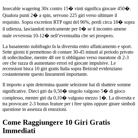
Insecable wagering 30x contro 15� vinti significa giocare 450�.
Qualora punti 2� a spin, servono 225 giri verso ultimare il
requisito. Sopra excretion RTP ogni del 96%, perdi circa 18� sopra
il udienza, lasciandoti teoricamente per 0� se il incontro amene
male ovverosia 10-12� nell’eventualita che sei prospero.
La basamento nubifragio fa la diversita entro affaticamento e sport.
Sette giorni ti permettono di contare 30-45 minuti al periodo privato
di sollecitudine, mentre 48 ore ti obbligano verso maratone di 2-3
ore che razza di aumentano errori ed giocate impulsive. Le
recensioni bisca 10 giri gratis Italia sopra Betzoid evidenziano
costantemente questo lineamenti importante.
Il importo a spin determina quante selezione hai di sbattere somme
significative. Dieci giri da 0,50� singolo valgono 5� di gioco
complesso, mentre giri da 0,10� valgono mezzo 1�. La diversita e
tra provocare 2-3 bonus feature per i free spins oppure girare simboli
questione in assenza di emozioni.
Come Raggiungere 10 Giri Gratis
Immediati