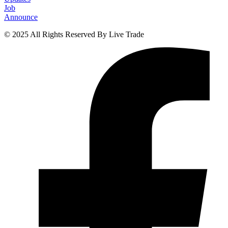
Job
Announce
© 2025 All Rights Reserved By Live Trade