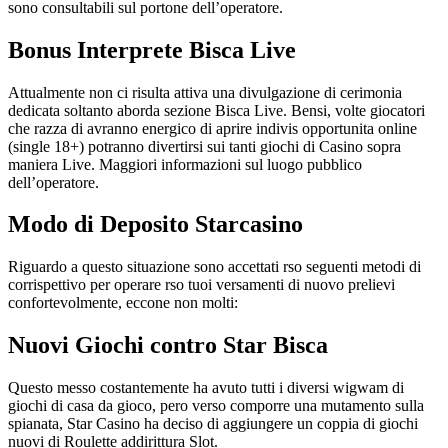
sono consultabili sul portone dell’operatore.
Bonus Interprete Bisca Live
Attualmente non ci risulta attiva una divulgazione di cerimonia
dedicata soltanto aborda sezione Bisca Live. Bensi, volte giocatori
che razza di avranno energico di aprire indivis opportunita online
(single 18+) potranno divertirsi sui tanti giochi di Casino sopra
maniera Live. Maggiori informazioni sul luogo pubblico
dell’operatore.
Modo di Deposito Starcasino
Riguardo a questo situazione sono accettati rso seguenti metodi di
corrispettivo per operare rso tuoi versamenti di nuovo prelievi
confortevolmente, eccone non molti:
Nuovi Giochi contro Star Bisca
Questo messo costantemente ha avuto tutti i diversi wigwam di
giochi di casa da gioco, pero verso comporre una mutamento sulla
spianata, Star Casino ha deciso di aggiungere un coppia di giochi
nuovi di Roulette addirittura Slot.