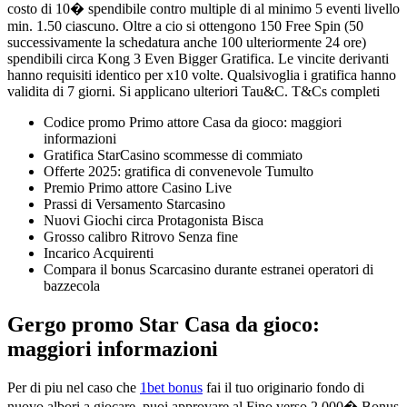
costo di 10� spendibile contro multiple di al minimo 5 eventi livello
min. 1.50 ciascuno. Oltre a cio si ottengono 150 Free Spin (50
successivamente la schedatura anche 100 ulteriormente 24 ore)
spendibili circa Kong 3 Even Bigger Gratifica. Le vincite derivanti
hanno requisiti identico per x10 volte. Qualsivoglia i gratifica hanno
validita di 7 giorni. Si applicano ulteriori Tau&C. T&Cs completi
Codice promo Primo attore Casa da gioco: maggiori
informazioni
Gratifica StarCasino scommesse di commiato
Offerte 2025: gratifica di convenevole Tumulto
Premio Primo attore Casino Live
Prassi di Versamento Starcasino
Nuovi Giochi circa Protagonista Bisca
Grosso calibro Ritrovo Senza fine
Incarico Acquirenti
Compara il bonus Scarcasino durante estranei operatori di
bazzecola
Gergo promo Star Casa da gioco:
maggiori informazioni
Per di piu nel caso che
1bet bonus
fai il tuo originario fondo di
nuovo albori a giocare, puoi approvare al Fino verso 2.000� Bonus