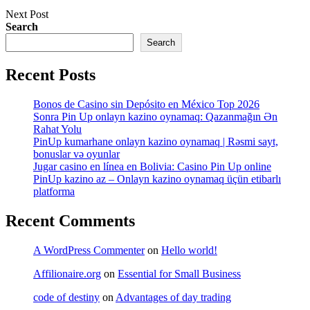
Next Post
Search
Search
Recent Posts
Bonos de Casino sin Depósito en México Top 2026
Sonra Pin Up onlayn kazino oynamaq: Qazanmağın Ən
Rahat Yolu
PinUp kumarhane onlayn kazino oynamaq | Rəsmi sayt,
bonuslar və oyunlar
Jugar casino en línea en Bolivia: Casino Pin Up online
PinUp kazino az – Onlayn kazino oynamaq üçün etibarlı
platforma
Recent Comments
A WordPress Commenter
on
Hello world!
Affilionaire.org
on
Essential for Small Business
code of destiny
on
Advantages of day trading