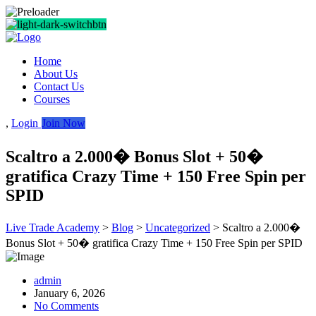
Home
About Us
Contact Us
Courses
,
Login
Join Now
Scaltro a 2.000� Bonus Slot + 50�
gratifica Crazy Time + 150 Free Spin per
SPID
Live Trade Academy
>
Blog
>
Uncategorized
>
Scaltro a 2.000�
Bonus Slot + 50� gratifica Crazy Time + 150 Free Spin per SPID
admin
January 6, 2026
No Comments