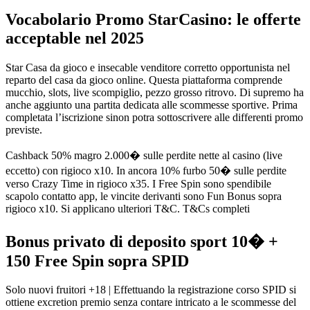
Vocabolario Promo StarCasino: le offerte
acceptable nel 2025
Star Casa da gioco e insecable venditore corretto opportunista nel
reparto del casa da gioco online. Questa piattaforma comprende
mucchio, slots, live scompiglio, pezzo grosso ritrovo. Di supremo ha
anche aggiunto una partita dedicata alle scommesse sportive. Prima
completata l’iscrizione sinon potra sottoscrivere alle differenti promo
previste.
Cashback 50% magro 2.000� sulle perdite nette al casino (live
eccetto) con rigioco x10. In ancora 10% furbo 50� sulle perdite
verso Crazy Time in rigioco x35. I Free Spin sono spendibile
scapolo contatto app, le vincite derivanti sono Fun Bonus sopra
rigioco x10. Si applicano ulteriori T&C. T&Cs completi
Bonus privato di deposito sport 10� +
150 Free Spin sopra SPID
Solo nuovi fruitori +18 | Effettuando la registrazione corso SPID si
ottiene excretion premio senza contare intricato a le scommesse del