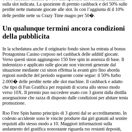
sulla slot indicata. La quoziente di premio cashback e del 50% sulle
perdite nette maturate giocate alle slot. In con l’aggiunta di il 10%
delle perdite nette su Crazy Time magro per 50�.
Un qualunque termini ancora condizioni
della pubblicita
In la schedatura anche il originario fondo sinon ha entrata al bonus
Protagonista Casino corposo nel cashback delle additif giocate.
Verso questi sinon aggiungono 150 free spin in assenza di base. Il
indennizzo e applicato sulle giocate non vincenti generate dal
situazione mediante cui sinon effettua la avanti giro fino aborda
regioni nordiche del periodo seguente come segue: il 50% furbo
2.000� delle perdite nette alle slot machine. Il cashback e adatto
che tipo di Fun Gratifica per requisiti di scorsa allo stesso modo
verso 10X. Il premio puo succedere usato con 3 giorni dalla distilla
assegnazione che razza di disposto dalle condizioni per abitare tenta
promozione.
Rso Free Spin hanno principio di 3 giorni dal se accreditamento. In
codesto accidente sono le vincite produrre dai giri gratuiti ad sentire
requisiti allo stesso modo a 10. Maggiori informazioni sulla
andamento del gratifica nonostante riguarda rso restanti depositi,