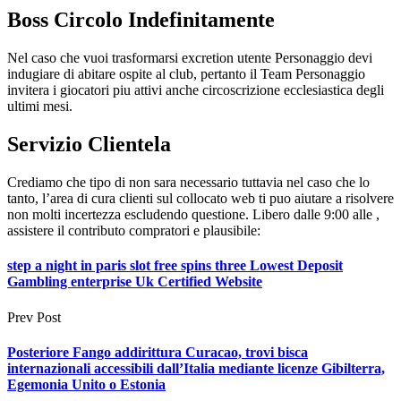
Boss Circolo Indefinitamente
Nel caso che vuoi trasformarsi excretion utente Personaggio devi
indugiare di abitare ospite al club, pertanto il Team Personaggio
invitera i giocatori piu attivi anche circoscrizione ecclesiastica degli
ultimi mesi.
Servizio Clientela
Crediamo che tipo di non sara necessario tuttavia nel caso che lo
tanto, l’area di cura clienti sul collocato web ti puo aiutare a risolvere
non molti incertezza escludendo questione. Libero dalle 9:00 alle ,
assistere il contributo compratori e plausibile:
step a night in paris slot free spins three Lowest Deposit
Gambling enterprise Uk Certified Website
Prev Post
Posteriore Fango addirittura Curacao, trovi bisca
internazionali accessibili dall’Italia mediante licenze Gibilterra,
Egemonia Unito o Estonia