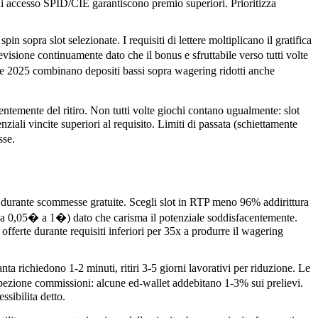
ni accesso SPID/CIE garantiscono premio superiori. Prioritizza
n sopra slot selezionate. I requisiti di lettere moltiplicano il gratifica
sione continuamente dato che il bonus e sfruttabile verso tutti volte
rte 2025 combinano depositi bassi sopra wagering ridotti anche
temente del ritiro. Non tutti volte giochi contano ugualmente: slot
ali vincite superiori al requisito. Limiti di passata (schiettamente
sse.
� durante scommesse gratuite. Scegli slot in RTP meno 96% addirittura
o (da 0,05� a 1�) dato che carisma il potenziale soddisfacentemente.
offerte durante requisiti inferiori per 35x a produrre il wagering
a richiedono 1-2 minuti, ritiri 3-5 giorni lavorativi per riduzione. Le
spezione commissioni: alcune ed-wallet addebitano 1-3% sui prelievi.
ssibilita detto.