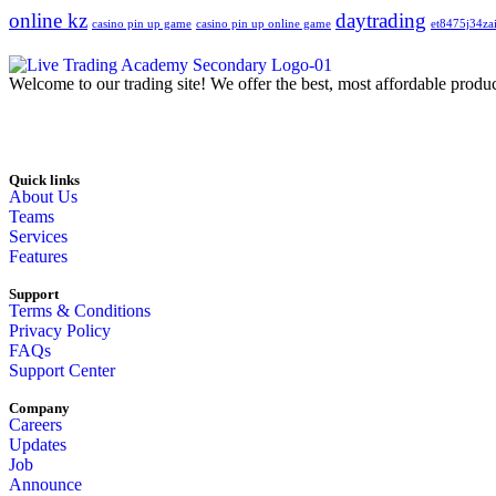
online kz
daytrading
casino pin up game
casino pin up online game
et8475j34za
Welcome to our trading site! We offer the best, most affordable produ
Quick links
About Us
Teams
Services
Features
Support
Terms & Conditions
Privacy Policy
FAQs
Support Center
Company
Careers
Updates
Job
Announce