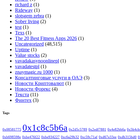
richard z
(1)
Rideway
(1)
slotsgem zebra
(1)
Sober living
(2)
test
(1)
Texs
(1)
The 20 Best Fitness Apps 2026
(1)
Uncategorized
(48,515)
Uptime
(1)
Value stocks
(2)
vavadakasynoonlinepl
(1)
vavadatestpl
(1)
znaymagic.ru 1000
(1)
Консалтинговые услуги в ОАЭ
(3)
Новости Криптовалют
(1)
Новости Форекс
(4)
Текста
(11)
Финтех
(3)
Tags
0x1c8c5b6a
0x08581775
0x2d5c5789
0x2edf7881
0x4e82bb6a
0x5b4cb
0xb698598e
0xbe476f22
0xbe934227
0xc6a29b32
0xc59c71af
0xd67e33ee
0xdb315bd0
0