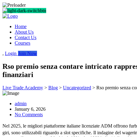
Home
About Us
Contact Us
Courses
,
Login
Join Now
Rso premio senza contare intricato rapprese
finanziari
Live Trade Academy
>
Blog
>
Uncategorized
>
Rso premio senza cont
admin
January 6, 2026
No Comments
Nel 2025, le migliori piattaforme italiane licenziate ADM offrono fur
giri, sono utilizzabili riguardo a slot specifiche. Il indagine del wa