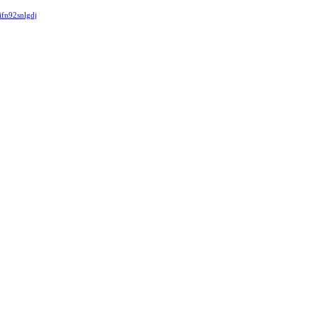
ifn92snlgdj