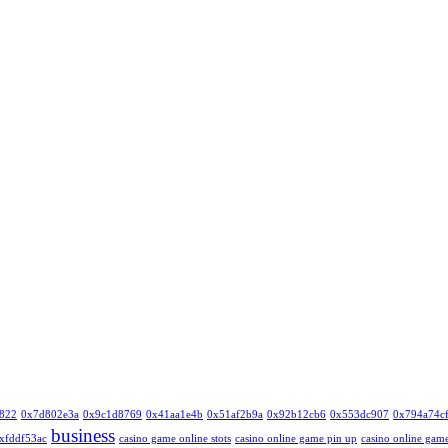
822
0x7d802e3a
0x9c1d8769
0x41aa1e4b
0x51af2b9a
0x92b12cb6
0x553dc907
0x794a74c
business
xfddf53ac
casino game online stots
casino online game pin up
casino online game