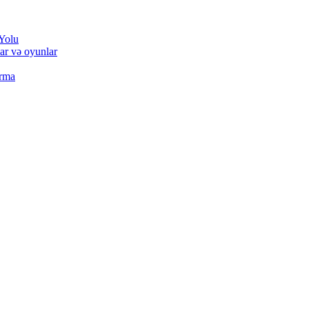
Yolu
ar və oyunlar
orma