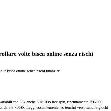
llare volte bisca online senza rischi
lte bisca online senza rischi finanziari
 variabili con 35x anche 50x. Rso free spin, ripetutamente 150-500
azzardare 8.750�. Leggi costantemente rso termini verso sancire giochi