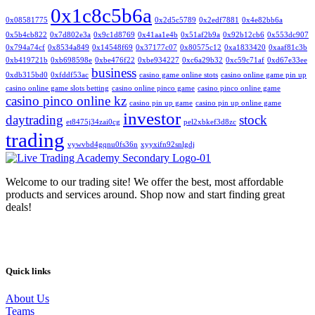
0x1c8c5b6a
0x08581775
0x2d5c5789
0x2edf7881
0x4e82bb6a
0x5b4cb822
0x7d802e3a
0x9c1d8769
0x41aa1e4b
0x51af2b9a
0x92b12cb6
0x553dc907
0x794a74cf
0x8534a849
0x14548f69
0x37177c07
0x80575c12
0xa1833420
0xaaf81c3b
0xb419721b
0xb698598e
0xbe476f22
0xbe934227
0xc6a29b32
0xc59c71af
0xd67e33ee
business
0xdb315bd0
0xfddf53ac
casino game online stots
casino online game pin up
casino online game slots betting
casino online pinco game
casino pinco online game
casino pinco online kz
casino pin up game
casino pin up online game
investor
daytrading
stock
et8475j34zai0cg
pel2xbkef3d8zc
trading
vywvbd4gqnu0fs36n
xyyxifn92snlgdj
Welcome to our trading site! We offer the best, most affordable
products and services around. Shop now and start finding great
deals!
Quick links
About Us
Teams