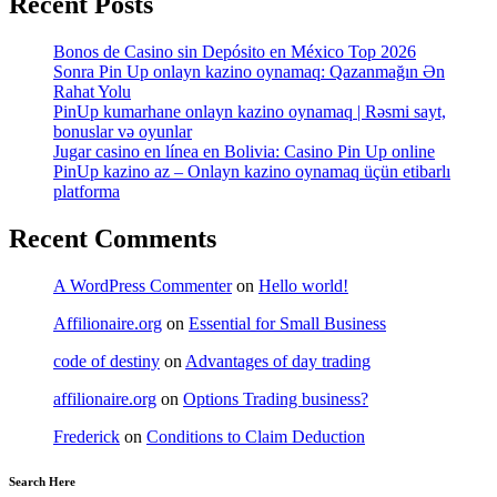
Recent Posts
Bonos de Casino sin Depósito en México Top 2026
Sonra Pin Up onlayn kazino oynamaq: Qazanmağın Ən
Rahat Yolu
PinUp kumarhane onlayn kazino oynamaq | Rəsmi sayt,
bonuslar və oyunlar
Jugar casino en línea en Bolivia: Casino Pin Up online
PinUp kazino az – Onlayn kazino oynamaq üçün etibarlı
platforma
Recent Comments
A WordPress Commenter
on
Hello world!
Affilionaire.org
on
Essential for Small Business
code of destiny
on
Advantages of day trading
affilionaire.org
on
Options Trading business?
Frederick
on
Conditions to Claim Deduction
Search Here