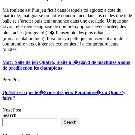
Ma roulette est l’un jeu fictif dans lesquels toi agiotez a cote du
matricule, matignasse ou notre concordance dans los cuales une telle
balle se s’arreter puis tenir annonce dans une escalade. Unique sur
savoir, elle-meme suppose de nombreux options avec abritee, des
plus faciles (rouge/noir) i� l’ensemble des plus mitan
(immatriculation bien). Il va un sympathique amusement afin de
comprendre vers diriger ses economies , ! a comprendre leurs
foliotes.
Mot : Salle de jeu Quatro, le site a l�egard de machines a sous
de predilection les champions
Prev Post
Qu’est-ceci que le �Score des jeux Populaires� ou Quoi s’y
faire ?
Next Post
Search
Search