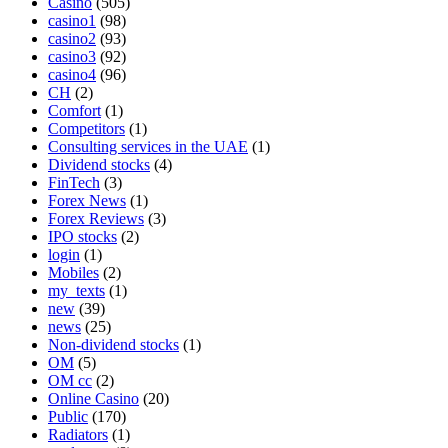
Casino
(505)
casino1
(98)
casino2
(93)
casino3
(92)
casino4
(96)
CH
(2)
Comfort
(1)
Competitors
(1)
Consulting services in the UAE
(1)
Dividend stocks
(4)
FinTech
(3)
Forex News
(1)
Forex Reviews
(3)
IPO stocks
(2)
login
(1)
Mobiles
(2)
my_texts
(1)
new
(39)
news
(25)
Non-dividend stocks
(1)
OM
(5)
OM cc
(2)
Online Casino
(20)
Public
(170)
Radiators
(1)