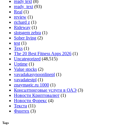
ready text
(8)
ready_text
(93)
Real
(1)
review
(1)
richard z
(1)
Rideway
(1)
slotsgem zebra
(1)
Sober living
(2)
test
(1)
Texs
(1)
The 20 Best Fitness Apps 2026
(1)
Uncategorized
(48,515)
Uptime
(1)
Value stocks
(2)
vavadakasynoonlinepl
(1)
vavadatestpl
(1)
znaymagic.ru 1000
(1)
Консалтинговые услуги в ОАЭ
(3)
Новости Криптовалют
(1)
Новости Форекс
(4)
Текста
(11)
Финтех
(3)
Tags