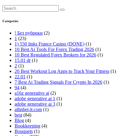
Categories
! Без рубрики
(2)
1
(23)
1) 550 links France Casino (DONE)
(1)
10 Best Ai Tools For Forex Trading 2026
(1)
10 Best Regulated Forex Brokers for 2026
(1)
15.01 dr
(1)
2
(1)
20 Best Workout Log Apps to Track Your Fitness
(1)
22.01
(1)
7 Best Ai Trading Signals For Crypto In 2026
(1)
94
(4)
a16z generative ai
(2)
adobe generative ai 1
(1)
adobe generative ai 3
(1)
allinbet-it.com
(1)
best
(84)
Blog
(4)
Bookkeeping
(4)
Bouquets
(1)