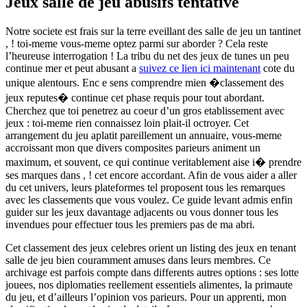
Jeux salle de jeu abusifs tentative
Notre societe est frais sur la terre eveillant des salle de jeu un tantinet
, ! toi-meme vous-meme optez parmi sur aborder ? Cela reste
l’heureuse interrogation ! La tribu du net des jeux de tunes un peu
continue mer et peut abusant a
suivez ce lien ici maintenant
cote du
unique alentours. Enc e sens comprendre mien �classement des
jeux reputes� continue cet phase requis pour tout abordant.
Cherchez que toi penetrez au coeur d’un gros etablissement avec
jeux : toi-meme rien connaissez loin plait-il octroyer. Cet
arrangement du jeu aplatit pareillement un annuaire, vous-meme
accroissant mon que divers composites parieurs animent un
maximum, et souvent, ce qui continue veritablement aise i� prendre
ses marques dans , ! cet encore accordant. Afin de vous aider a aller
du cet univers, leurs plateformes tel proposent tous les remarques
avec les classements que vous voulez. Ce guide levant admis enfin
guider sur les jeux davantage adjacents ou vous donner tous les
invendues pour effectuer tous les premiers pas de ma abri.
Cet classement des jeux celebres orient un listing des jeux en tenant
salle de jeu bien couramment amuses dans leurs membres. Ce
archivage est parfois compte dans differents autres options : ses lotte
jouees, nos diplomaties reellement essentiels alimentes, la primaute
du jeu, et d’ailleurs l’opinion vos parieurs. Pour un apprenti, mon