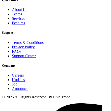
About Us
Teams
Services
Features
Support
Terms & Conditions
Privacy Policy
FAQs
Support Center
Company
Careers
Updates
Job
Announce
© 2025 All Rights Reserved By Live Trade