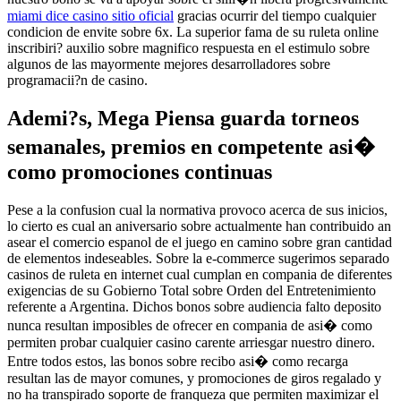
miami dice casino sitio oficial
gracias ocurrir del tiempo cualquier
condicion de envite sobre 6x. La superior fama de su ruleta online
inscribiri? auxilio sobre magnifico respuesta en el estimulo sobre
algunos de las mayormente mejores desarrolladores sobre
programacii?n de casino.
Ademi?s, Mega Piensa guarda torneos
semanales, premios en competente asi�
como promociones continuas
Pese a la confusion cual la normativa provoco acerca de sus inicios,
lo cierto es cual an aniversario sobre actualmente han contribuido an
asear el comercio espanol de el juego en camino sobre gran cantidad
de elementos indeseables. Sobre la e-commerce sugerimos separado
casinos de ruleta en internet cual cumplan en compania de diferentes
exigencias de su Gobierno Total sobre Orden del Entretenimiento
referente a Argentina. Dichos bonos sobre audiencia falto deposito
nunca resultan imposibles de ofrecer en compania de asi� como
permiten probar cualquier casino carente arriesgar nuestro dinero.
Entre todos estos, las bonos sobre recibo asi� como recarga
resultan las de mayor comunes, y promociones de giros regalado y
no ha transpirado soporte de franqueza que permiten maximizar el