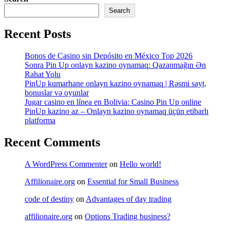
Search
Recent Posts
Bonos de Casino sin Depósito en México Top 2026
Sonra Pin Up onlayn kazino oynamaq: Qazanmağın Ən
Rahat Yolu
PinUp kumarhane onlayn kazino oynamaq | Rəsmi sayt,
bonuslar və oyunlar
Jugar casino en línea en Bolivia: Casino Pin Up online
PinUp kazino az – Onlayn kazino oynamaq üçün etibarlı
platforma
Recent Comments
A WordPress Commenter
on
Hello world!
Affilionaire.org
on
Essential for Small Business
code of destiny
on
Advantages of day trading
affilionaire.org
on
Options Trading business?