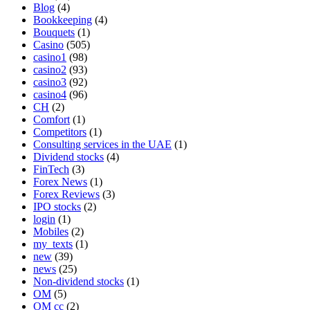
Blog
(4)
Bookkeeping
(4)
Bouquets
(1)
Casino
(505)
casino1
(98)
casino2
(93)
casino3
(92)
casino4
(96)
CH
(2)
Comfort
(1)
Competitors
(1)
Consulting services in the UAE
(1)
Dividend stocks
(4)
FinTech
(3)
Forex News
(1)
Forex Reviews
(3)
IPO stocks
(2)
login
(1)
Mobiles
(2)
my_texts
(1)
new
(39)
news
(25)
Non-dividend stocks
(1)
OM
(5)
OM cc
(2)