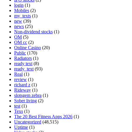
login
(1)
Mobiles
(2)
my_texts
(1)
new
(39)
news
(25)
Non-dividend stocks
(1)
OM
(5)
OM cc
(2)
Online Casino
(20)
Public
(170)
Radiators
(1)
ready text
(8)
ready_text
(93)
Real
(1)
review
(1)
richard z
(1)
Rideway
(1)
slotsgem zebra
(1)
Sober living
(2)
test
(1)
Texs
(1)
The 20 Best Fitness Apps 2026
(1)
Uncategorized
(48,515)
Uptime
(1)