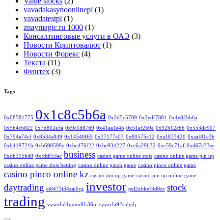
Value stocks
(2)
vavadakasynoonlinepl
(1)
vavadatestpl
(1)
znaymagic.ru 1000
(1)
Консалтинговые услуги в ОАЭ
(3)
Новости Криптовалют
(1)
Новости Форекс
(4)
Текста
(11)
Финтех
(3)
Tags
0x1c8c5b6a
0x08581775
0x2d5c5789
0x2edf7881
0x4e82bb6a
0x5b4cb822
0x7d802e3a
0x9c1d8769
0x41aa1e4b
0x51af2b9a
0x92b12cb6
0x553dc907
0x794a74cf
0x8534a849
0x14548f69
0x37177c07
0x80575c12
0xa1833420
0xaaf81c3b
0xb419721b
0xb698598e
0xbe476f22
0xbe934227
0xc6a29b32
0xc59c71af
0xd67e33ee
business
0xdb315bd0
0xfddf53ac
casino game online stots
casino online game pin up
casino online game slots betting
casino online pinco game
casino pinco online game
casino pinco online kz
casino pin up game
casino pin up online game
investor
daytrading
stock
et8475j34zai0cg
pel2xbkef3d8zc
trading
vywvbd4gqnu0fs36n
xyyxifn92snlgdj