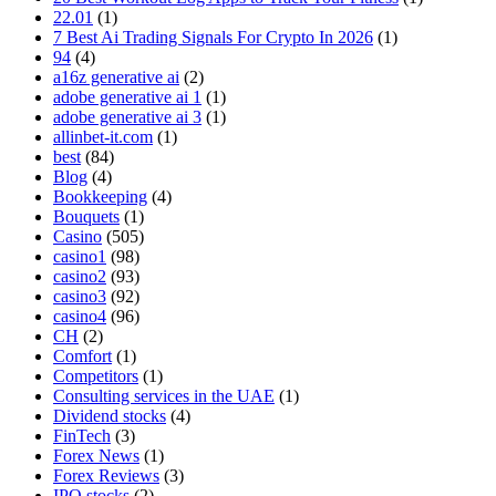
22.01
(1)
7 Best Ai Trading Signals For Crypto In 2026
(1)
94
(4)
a16z generative ai
(2)
adobe generative ai 1
(1)
adobe generative ai 3
(1)
allinbet-it.com
(1)
best
(84)
Blog
(4)
Bookkeeping
(4)
Bouquets
(1)
Casino
(505)
casino1
(98)
casino2
(93)
casino3
(92)
casino4
(96)
CH
(2)
Comfort
(1)
Competitors
(1)
Consulting services in the UAE
(1)
Dividend stocks
(4)
FinTech
(3)
Forex News
(1)
Forex Reviews
(3)
IPO stocks
(2)