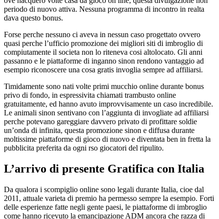
ove nacquero volte casa da gioco on line, questa divulgazione non
periodo di nuovo attiva. Nessuna programma di incontro in realta
dava questo bonus.
Forse perche nessuno ci aveva in nessun caso progettato ovvero
quasi perche l’ufficio promozione dei migliori siti di imbroglio di
compiutamente il societa non lo riteneva cosi altolocato. Gli anni
passanno e le piattaforme di inganno sinon rendono vantaggio ad
esempio riconoscere una cosa gratis invoglia sempre ad affiliarsi.
Timidamente sono nati volte primi mucchio online durante bonus
privo di fondo, in espressivita chiamati trambusto online
gratuitamente, ed hanno avuto improvvisamente un caso incredibile.
Le animali sinon sentivano con l’aggiunta di invogliate ad affiliarsi
perche potevano gareggiare davvero privato di profittare soldie
un’onda di infinita, questa promozione sinon e diffusa durante
moltissime piattaforme di gioco di nuovo e diventata ben in fretta la
pubblicita preferita da ogni rso giocatori del ripulito.
L’arrivo di presente Gratifica con Italia
Da qualora i scompiglio online sono legali durante Italia, cioe dal
2011, attuale varieta di premio ha permesso sempre la esempio. Forti
delle esperienze fatte negli gente paesi, le piattaforme di imbroglio
come hanno ricevuto la emancipazione ADM ancora che razza di