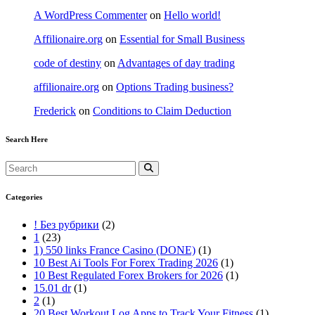
A WordPress Commenter
on
Hello world!
Affilionaire.org
on
Essential for Small Business
code of destiny
on
Advantages of day trading
affilionaire.org
on
Options Trading business?
Frederick
on
Conditions to Claim Deduction
Search Here
Categories
! Без рубрики
(2)
1
(23)
1) 550 links France Casino (DONE)
(1)
10 Best Ai Tools For Forex Trading 2026
(1)
10 Best Regulated Forex Brokers for 2026
(1)
15.01 dr
(1)
2
(1)
20 Best Workout Log Apps to Track Your Fitness
(1)