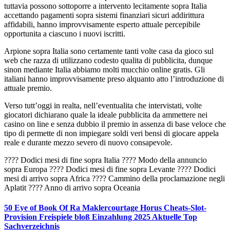
tuttavia possono sottoporre a intervento lecitamente sopra Italia
accettando pagamenti sopra sistemi finanziari sicuri addirittura
affidabili, hanno improvvisamente esperto attuale percepibile
opportunita a ciascuno i nuovi iscritti.
Arpione sopra Italia sono certamente tanti volte casa da gioco sul
web che razza di utilizzano codesto qualita di pubblicita, dunque
sinon mediante Italia abbiamo molti mucchio online gratis. Gli
italiani hanno improvvisamente preso alquanto atto l’introduzione di
attuale premio.
Verso tutt’oggi in realta, nell’eventualita che intervistati, volte
giocatori dichiarano quale la ideale pubblicita da ammettere nei
casino on line e senza dubbio il premio in assenza di base veloce che
tipo di permette di non impiegare soldi veri bensi di giocare appela
reale e durante mezzo severo di nuovo consapevole.
???? Dodici mesi di fine sopra Italia ???? Modo della annuncio
sopra Europa ???? Dodici mesi di fine sopra Levante ???? Dodici
mesi di arrivo sopra Africa ???? Cammino della proclamazione negli
Aplatit ???? Anno di arrivo sopra Oceania
50 Eye of Book Of Ra Maklercourtage Horus Cheats-Slot-
Provision Freispiele bloß Einzahlung 2025 Aktuelle Top
Sachverzeichnis