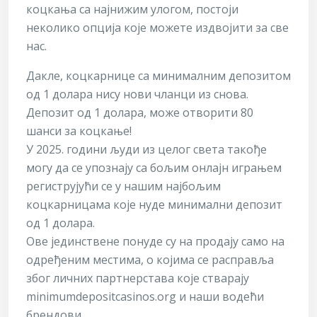
коцкања са најнижим улогом, постоји
неколико опција које можете издвојити за све
нас.
Дакле, коцкарнице са минималним депозитом
од 1 долара нису нови чланци из снова.
Депозит од 1 долара, може отворити 80
шанси за коцкање!
У 2025.
години људи из целог света такође
могу да се упознају са бољим онлајн играњем
региструјући се у нашим најбољим
коцкарницама које нуде минимални депозит
од 1 долара.
Ове јединствене понуде су на продају само на
одређеним местима, о којима се расправља
због личних партнерстава које стварају
minimumdepositcasinos.org и наши водећи
брендови.