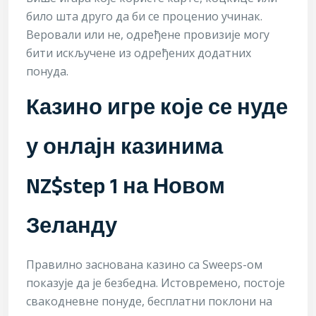
било шта друго да би се проценио учинак.
Веровали или не, одређене провизије могу
бити искључене из одређених додатних
понуда.
Казино игре које се нуде
у онлајн казинима
NZ$step 1 на Новом
Зеланду
Правилно заснована казино са Sweeps-ом
показује да је безбедна. Истовремено, постоје
свакодневне понуде, бесплатни поклони на