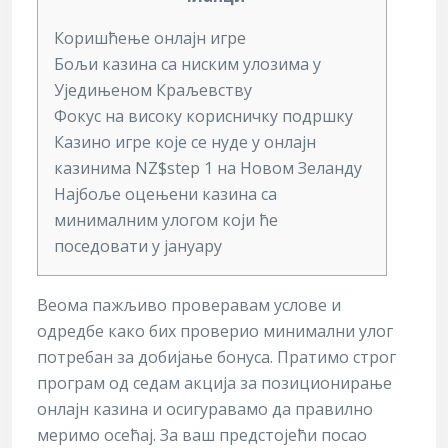
Коришћење онлајн игре
Бољи казина са ниским улозима у
Уједињеном Краљевству
Фокус на високу корисничку подршку
Казино игре које се нуде у онлајн
казинима NZ$step 1 на Новом Зеланду
Најбоље оцењени казина са
минималним улогом који ће
поседовати у јануару
Веома пажљиво проверавам услове и
одредбе како бих проверио минимални улог
потребан за добијање бонуса. Пратимо строг
програм од седам акција за позиционирање
онлајн казина и осигуравамо да правилно
меримо осећај. За ваш предстојећи посао