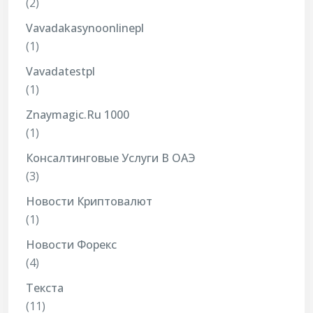
(2)
Vavadakasynoonlinepl
(1)
Vavadatestpl
(1)
Znaymagic.ru 1000
(1)
Консалтинговые Услуги В ОАЭ
(3)
Новости Криптовалют
(1)
Новости Форекс
(4)
Текста
(11)