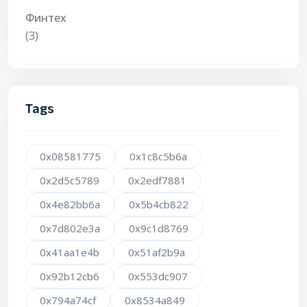
Финтех
(3)
Tags
0x08581775
0x1c8c5b6a
0x2d5c5789
0x2edf7881
0x4e82bb6a
0x5b4cb822
0x7d802e3a
0x9c1d8769
0x41aa1e4b
0x51af2b9a
0x92b12cb6
0x553dc907
0x794a74cf
0x8534a849