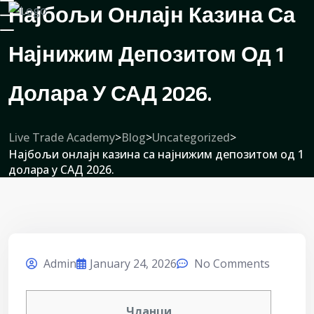
Најбољи Онлајн Казина Са
Најнижим Депозитом Од 1
Долара У САД 2026.
Live Trade Academy
>
Blog
>
Uncategorized
>
Најбољи онлајн казина са најнижим депозитом од 1
долара у САД 2026.
Admin
January 24, 2026
No Comments
Чланци