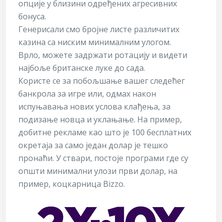
опције у близини одређених агресивних
бонуса.
Генерисали смо бројне листе различитих
казина са ниским минималним улогом.
Врло, можете задржати ротацију и видети
најбоље британске луке до сада.
Користе се за побољшање вашег следећег
банкрола за игре или, одмах након
испуњавања нових услова клађења, за
подизање новца и уклањање. На пример,
добитне рекламе као што је 100 бесплатних
окретаја за само један долар је тешко
пронаћи. У ствари, постоје програми где су
општи минимални улози први долар, на
пример, коцкарница Bizzo.