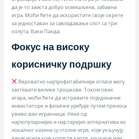
да је то заиста добро осмишљена, забавна
игра. Моћи ћете да искористите своје окрете
за једноставан за савладавање слот са три
колута, Ваки Панда.
Фокус на високу
корисничку подршку
Вероватно најпрофитабилнији огласи могу
захтевати велике трошкове. Током ових
игара, моћи ћете да истражите појединачне
инвеститоре и физичке уређаје путем преноса
уживо ван играонице. Неке од
најпопуларнијих и најстаријих алтернатива из
локалног казина су столне игре, које укључују
више игара које користе карте, коцкице или