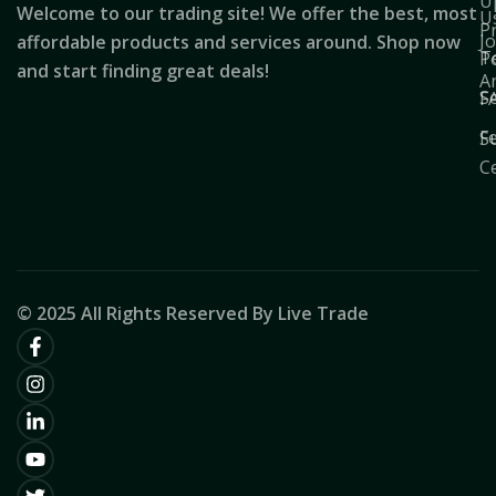
U
Welcome to our trading site! We offer the best, most
U
P
J
affordable products and services around. Shop now
T
Po
and start finding great deals!
A
S
F
F
S
C
© 2025 All Rights Reserved By Live Trade