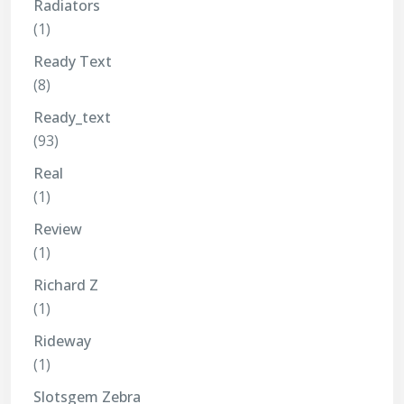
Radiators
(1)
Ready Text
(8)
Ready_text
(93)
Real
(1)
Review
(1)
Richard Z
(1)
Rideway
(1)
Slotsgem Zebra