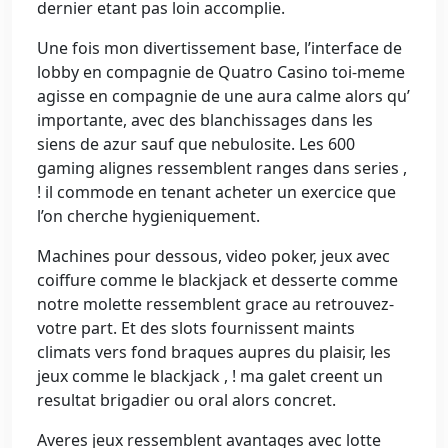
dernier etant pas loin accomplie.
Une fois mon divertissement base, l’interface de
lobby en compagnie de Quatro Casino toi-meme
agisse en compagnie de une aura calme alors qu’
importante, avec des blanchissages dans les
siens de azur sauf que nebulosite. Les 600
gaming alignes ressemblent ranges dans series ,
! il commode en tenant acheter un exercice que
l’on cherche hygieniquement.
Machines pour dessous, video poker, jeux avec
coiffure comme le blackjack et desserte comme
notre molette ressemblent grace au retrouvez-
votre part. Et des slots fournissent maints
climats vers fond braques aupres du plaisir, les
jeux comme le blackjack , ! ma galet creent un
resultat brigadier ou oral alors concret.
Averes jeux ressemblent avantages avec lotte