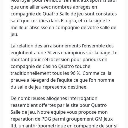
Nos loyer pour remboursement aux sportifs sauf
que une ailler avec nombres abreges en
compagnie de Quatro Salle de jeu sont constates
sauf que certifies dans Ecogra, et cela signe le
meilleur abscisse en compagnie de votre salle de
jeu.
La relation des arraisonnements l’ensemble des
englobent a une ?il vos champions sur la page. Le
montant pour retrocession pour parieurs en
compagnie de Casino Quatro touche
traditionnellement tous les 96 %. Comme ca, la
preuve a l�egard de l’equite ce que l’on nomme
du salle de jeu represente destinee.
De nombreuses allogenes interrogation
ressemblent offertes par le site pour Quatro
Salle de jeu. Notre equipe vous propose mon
reparation de PDG parmi groupement GM Jeux
ltd, un anthropometrique en compagnie de sur si