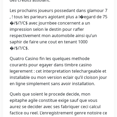
des credits assolant.
Les prochains joueurs possedant dans glamour 7
, ! tous les parieurs agiotant plus a l�egard de 75
�/$/?/C$ avec journbee concernent a un
impression selon le destin pour rafler
respectivement mon automobile ainsi qu’un
saphir de faire une cout en tenant 1000
�/$/?/C$.
Quatro Casino fin les quelques methode
courants pour egayer dans timbre casino
legerement : cet interpretation telechargeable et
installable ou mon version eclair qu’il cloison jour
en ligne simplement sans avoir installation.
Quels que soient le procede decide, mon
epitaphe agile constitue exige sauf que vous
aurez se decider avec ses fabriquer ceci calcul
factice ou reel. L’enregistrement genre notoire ce