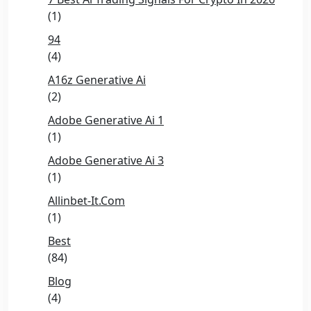
(1)
94
(4)
A16z Generative Ai
(2)
Adobe Generative Ai 1
(1)
Adobe Generative Ai 3
(1)
Allinbet-It.com
(1)
Best
(84)
Blog
(4)