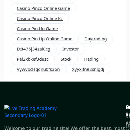
Casino Pinco Online Game
Casino Pinco Online Kz
Casino Pin Up Game
Casino Pin Up Online Game
Daytrading
Et8475j34zai0cg
Investor
Pel2xbkef3d8zc
Stock
Trading
Vywvbd4gqnu0fs36n
Xyyxifn92snlgdj
Q
S
C
l
T
C
A
C
U
Welcome to our trading site! We offer the best, most