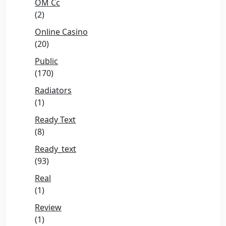
OM Cc
(2)
Online Casino
(20)
Public
(170)
Radiators
(1)
Ready Text
(8)
Ready_text
(93)
Real
(1)
Review
(1)