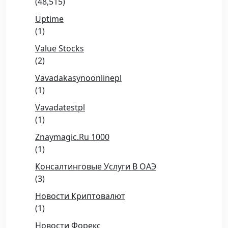
(48,515)
Uptime
(1)
Value Stocks
(2)
Vavadakasynoonlinepl
(1)
Vavadatestpl
(1)
Znaymagic.ru 1000
(1)
Консалтинговые Услуги В ОАЭ
(3)
Новости Криптовалют
(1)
Новости Форекс