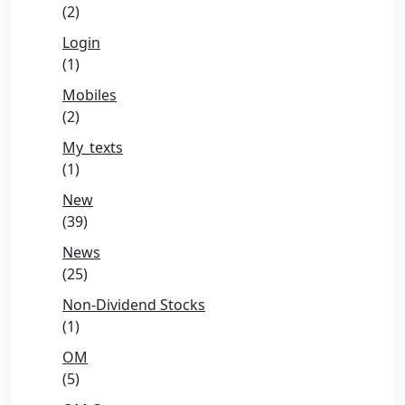
(2)
Login
(1)
Mobiles
(2)
My_texts
(1)
New
(39)
News
(25)
Non-Dividend Stocks
(1)
OM
(5)