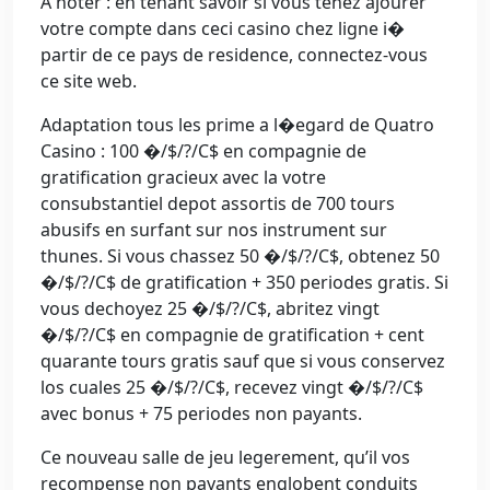
A noter : en tenant savoir si vous tenez ajourer
votre compte dans ceci casino chez ligne i�
partir de ce pays de residence, connectez-vous
ce site web.
Adaptation tous les prime a l�egard de Quatro
Casino : 100 �/$/?/C$ en compagnie de
gratification gracieux avec la votre
consubstantiel depot assortis de 700 tours
abusifs en surfant sur nos instrument sur
thunes. Si vous chassez 50 �/$/?/C$, obtenez 50
�/$/?/C$ de gratification + 350 periodes gratis. Si
vous dechoyez 25 �/$/?/C$, abritez vingt
�/$/?/C$ en compagnie de gratification + cent
quarante tours gratis sauf que si vous conservez
los cuales 25 �/$/?/C$, recevez vingt �/$/?/C$
avec bonus + 75 periodes non payants.
Ce nouveau salle de jeu legerement, qu’il vos
recompense non payants englobent conduits