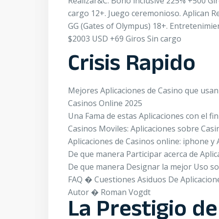
Realizar&C. Bono inclusive 225% +500 Gi
cargo 12+. Juego ceremonioso. Aplican R
GG (Gates of Olympus) 18+. Entretenimie
$2003 USD +69 Giros Sin cargo
Crisis Rapido
Mejores Aplicaciones de Casino que us
Casinos Online 2025
Una Fama de estas Aplicaciones con el fin
Casinos Moviles: Aplicaciones sobre Casin
Aplicaciones de Casinos online: iphone y
De que manera Participar acerca de Aplic
De que manera Designar la mejor Uso so
FAQ � Cuestiones Asiduos De Aplicacione
Autor � Roman Vogdt
La Prestigio de