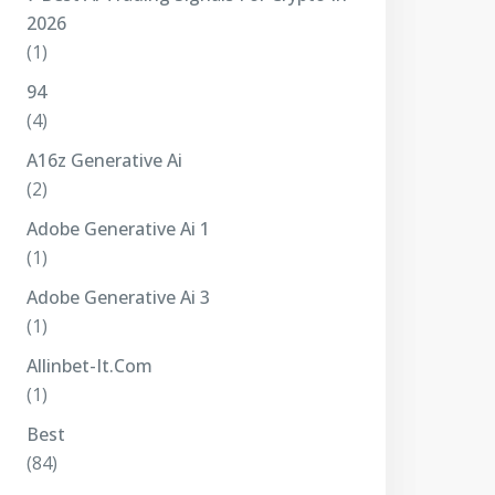
2026
(1)
94
(4)
A16z Generative Ai
(2)
Adobe Generative Ai 1
(1)
Adobe Generative Ai 3
(1)
Allinbet-It.com
(1)
Best
(84)