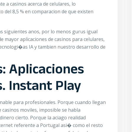
e a casinos acerca de celulares, lo
o del 8,5 % en comparacion de que existen
as siguientes anos, por lo menos gurus igual
de mayor aplicaciones de casinos para celulares,
ecnologi�as IA y tambien nuestro desarrollo de
: Aplicaciones
. Instant Play
nable para profesionales. Porque cuando llegan
e casinos moviles, imposible se habla
inero cierto. Porque la aciago realidad
ternet referente a Portugal asi� como el resto