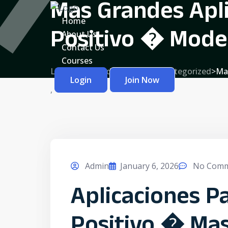
Mas Grandes Apl
Home
Positivo � Mode
About Us
Contact Us
Courses
Live Trade Academy
>
Blog
>
Uncategorized
>
Ma
Login
Join Now
,
Admin
January 6, 2026
No Comm
Aplicaciones P