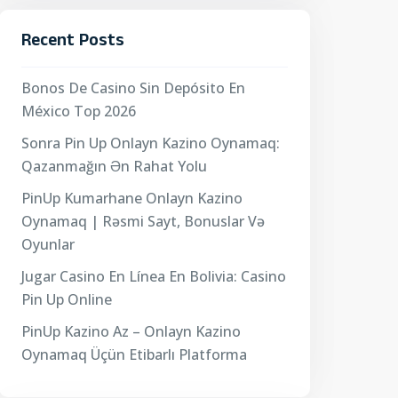
Recent Posts
Bonos De Casino Sin Depósito En
México Top 2026
Sonra Pin Up Onlayn Kazino Oynamaq:
Qazanmağın Ən Rahat Yolu
PinUp Kumarhane Onlayn Kazino
Oynamaq | Rəsmi Sayt, Bonuslar Və
Oyunlar
Jugar Casino En Línea En Bolivia: Casino
Pin Up Online
PinUp Kazino Az – Onlayn Kazino
Oynamaq Üçün Etibarlı Platforma