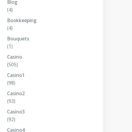
Blog
(4)
Bookkeeping
(4)
Bouquets
(1)
Casino
(505)
Casino1
(98)
Casino2
(93)
Casino3
(92)
Casino4