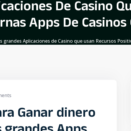
icaciones De Casino Q
rnas Apps De Casinos 
s grandes Aplicaciones de Casino que usan Recursos Posit
ents
ara Ganar dinero