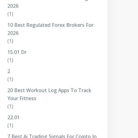
2026
(1)
10 Best Regulated Forex Brokers For
2026
(1)
15.01 Dr
(1)
2
(1)
20 Best Workout Log Apps To Track
Your Fitness
(1)
22.01
(1)
7 Best Ai Trading Signals For Crypto In