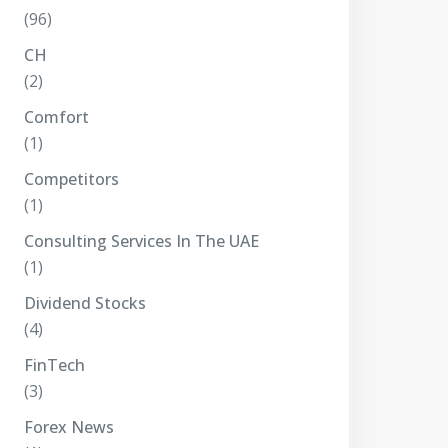
(96)
CH
(2)
Comfort
(1)
Competitors
(1)
Consulting Services In The UAE
(1)
Dividend Stocks
(4)
FinTech
(3)
Forex News