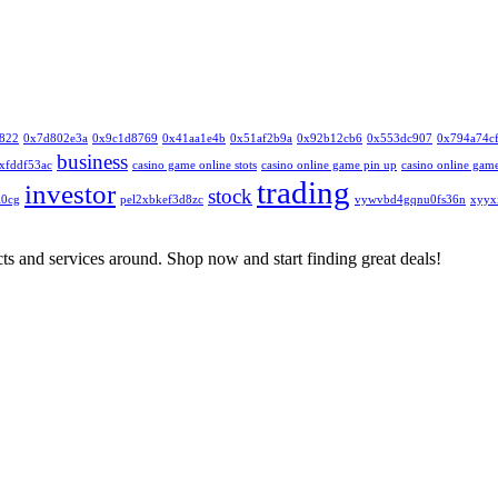
822
0x7d802e3a
0x9c1d8769
0x41aa1e4b
0x51af2b9a
0x92b12cb6
0x553dc907
0x794a74c
business
xfddf53ac
casino game online stots
casino online game pin up
casino online game
trading
investor
stock
i0cg
pel2xbkef3d8zc
vywvbd4gqnu0fs36n
xyyx
cts and services around. Shop now and start finding great deals!