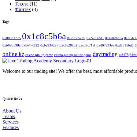
Текста
(11)
Финтех
(3)
Tags
0x1c8c5b6a
0x08581775
0x2d5c5789
0x2edf7881
0x4e82bb6a
0x5b4cb
0xb698598e
0xbe476f22
0xbe934227
0xc6a29b32
0xc59c71af
0xd67e33ee
0xdb315bd0
0
online kz
daytrading
casino pin up game
casino pin up online game
et8475j34za
Welcome to our trading site! We offer the best, most affordable produ
Quick links
About Us
Teams
Services
Features