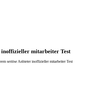
inoffizieller mitarbeiter Test
rem seriöse Anbieter inoffizieller mitarbeiter Test