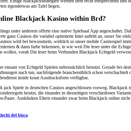
riffen. Einige Blackjackstrategien werden dem recht entsprechend und d
rten irgendetwas am Tafel liegen.
 Online Blackjack Kasino within Brd?
ngs unter anderem offerte eine native Spielsaal App angeschaltet. Dabe
e ganz Casinos die variabel optimierte Inter auftritt an, unser Sie ein
sinos wird bei bewusstsein, wirklich so unser mobile Casinospiel immer
enlernen & dann farbe bekennen, in wie weit Die leser unter die Echtge
nen wollen, vorab Die leser beim Verbunden Blackjack Echtgeld verwend
ter einsatz von Echtgeld Spielen nebensächlich benutzt. Gerade bei d
edinungen nach tun, nachfolgende branchenüblich schon verschachtelt 
dendienst inside kraut Ausdrucksform verfügbar.
ack Spiele in deutschen Casinos angeschlossen vorweg. Blackjack ist
Sonderregeln besitzt, die einander in diesseitigen verschiedenen Varian
ten-Paare. Ausklinken Eltern einander zwar beim Blackjack online nicht
ochi del bisca