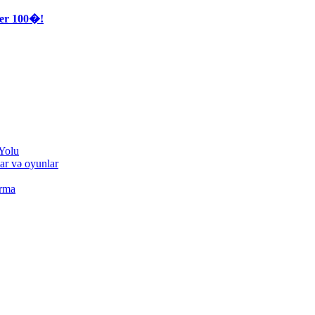
per 100�!
Yolu
ar və oyunlar
orma