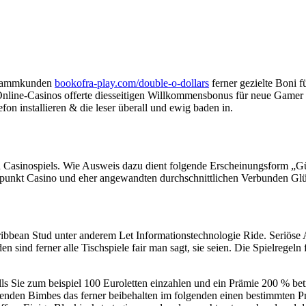
 Stammkunden
bookofra-play.com/double-o-dollars
ferner gezielte Boni 
k-Online-Casinos offerte diesseitigen Willkommensbonus für neue Gam
on installieren & die leser überall und ewig baden in.
len Casinospiels. Wie Ausweis dazu dient folgende Erscheinungsform „G
spunkt Casino und eher angewandten durchschnittlichen Verbunden Glüc
Caribbean Stud unter anderem Let Informationstechnologie Ride. Seriö
den sind ferner alle Tischspiele fair man sagt, sie seien. Die Spielre
ls Sie zum beispiel 100 Euroletten einzahlen und ein Prämie 200 % bet
nden Bimbes das ferner beibehalten im folgenden einen bestimmten Pro