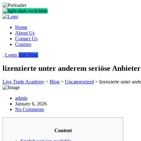
Home
About Us
Contact Us
Courses
,
Login
Join Now
lizenzierte unter anderem seriöse Anbieter 
Live Trade Academy
>
Blog
>
Uncategorized
>
lizenzierte unter ande
admin
January 6, 2026
No Comments
Content