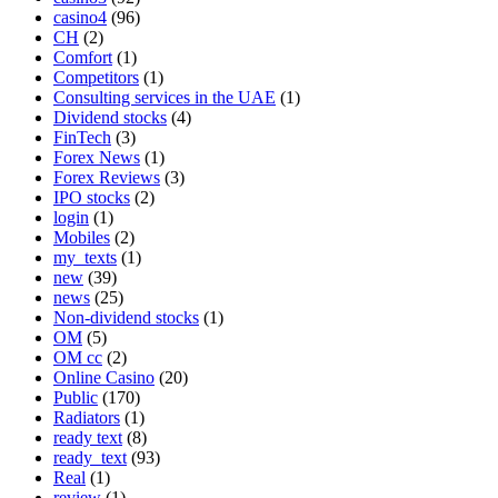
casino4
(96)
CH
(2)
Comfort
(1)
Competitors
(1)
Consulting services in the UAE
(1)
Dividend stocks
(4)
FinTech
(3)
Forex News
(1)
Forex Reviews
(3)
IPO stocks
(2)
login
(1)
Mobiles
(2)
my_texts
(1)
new
(39)
news
(25)
Non-dividend stocks
(1)
OM
(5)
OM cc
(2)
Online Casino
(20)
Public
(170)
Radiators
(1)
ready text
(8)
ready_text
(93)
Real
(1)
review
(1)