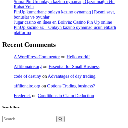
Sonra Pin Up onlayn kazino oynamaq: Qazanmağın Ən
Rahat Yolu
PinUp kumarhane onlayn kazino oynamaq | Rəsmi sayt,
bonuslar və oyunlar
Jugar casino en línea en Bolivia: Casino Pin Up online
PinUp kazino az – Onlayn kazino oynamaq üçün etibarlı
platforma
Recent Comments
A WordPress Commenter
on
Hello world!
Affilionaire.org
on
Essential for Small Business
code of destiny
on
Advantages of day trading
affilionaire.org
on
Options Trading business?
Frederick
on
Conditions to Claim Deduction
Search Here