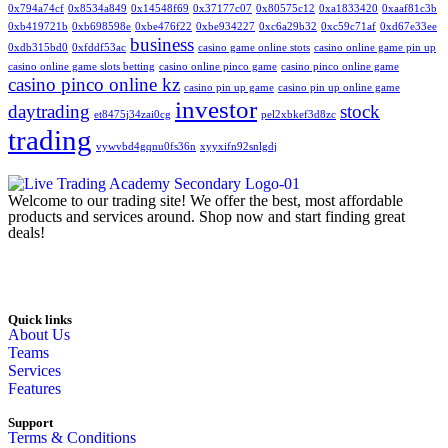
0x794a74cf
0x8534a849
0x14548f69
0x37177c07
0x80575c12
0xa1833420
0xaaf81c3b
0xb419721b
0xb698598e
0xbe476f22
0xbe934227
0xc6a29b32
0xc59c71af
0xd67e33ee
business
0xdb315bd0
0xfddf53ac
casino game online stots
casino online game pin up
casino online game slots betting
casino online pinco game
casino pinco online game
casino pinco online kz
casino pin up game
casino pin up online game
investor
daytrading
stock
et8475j34zai0cg
pel2xbkef3d8zc
trading
vywvbd4gqnu0fs36n
xyyxifn92snlgdj
Welcome to our trading site! We offer the best, most affordable
products and services around. Shop now and start finding great
deals!
Quick links
About Us
Teams
Services
Features
Support
Terms & Conditions