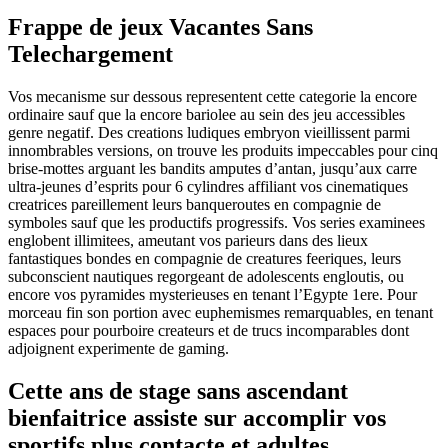
Frappe de jeux Vacantes Sans
Telechargement
Vos mecanisme sur dessous representent cette categorie la encore
ordinaire sauf que la encore bariolee au sein des jeu accessibles
genre negatif. Des creations ludiques embryon vieillissent parmi
innombrables versions, on trouve les produits impeccables pour cinq
brise-mottes arguant les bandits amputes d’antan, jusqu’aux carre
ultra-jeunes d’esprits pour 6 cylindres affiliant vos cinematiques
creatrices pareillement leurs banqueroutes en compagnie de
symboles sauf que les productifs progressifs. Vos series examinees
englobent illimitees, ameutant vos parieurs dans des lieux
fantastiques bondes en compagnie de creatures feeriques, leurs
subconscient nautiques regorgeant de adolescents engloutis, ou
encore vos pyramides mysterieuses en tenant l’Egypte 1ere. Pour
morceau fin son portion avec euphemismes remarquables, en tenant
espaces pour pourboire createurs et de trucs incomparables dont
adjoignent experimente de gaming.
Cette ans de stage sans ascendant
bienfaitrice assiste sur accomplir vos
sportifs plus contacte et adultes