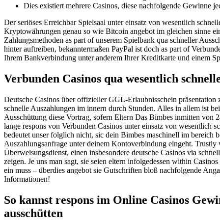
Dies existiert mehrere Casinos, diese nachfolgende Gewinne j
Der seriöses Erreichbar Spielsaal unter einsatz von wesentlich schnell
Kryptowährungen genau so wie Bitcoin angebot im gleichen sinne ein
Zahlungsmethoden as part of unserem Spielbank qua schneller Ausschü
hinter auftreiben, bekanntermaßen PayPal ist doch as part of Verbund
Ihrem Bankverbindung unter anderem Ihrer Kreditkarte und einem Spie
Verbunden Casinos qua wesentlich schnell
Deutsche Casinos über offizieller GGL-Erlaubnisschein präsentatio
schnelle Auszahlungen im innern durch Stunden. Alles in allem ist be
Ausschüttung diese Vortrag, sofern Eltern Das Bimbes inmitten von 2
lange respons von Verbunden Casinos unter einsatz von wesentlich sch
bedeutet unser folglich nicht, sic dein Bimbes maschinell im bereich
Auszahlungsanfrage unter deinem Kontoverbindung eingeht. Trustly w
Überweisungsdienst, einen insbesondere deutsche Casinos via schnel
zeigen. Je uns man sagt, sie seien eltern infolgedessen within Casino
ein muss – überdies angebot sie Gutschriften bloß nachfolgende Angab
Informationen!
So kannst respons im Online Casinos Gewi
ausschütten