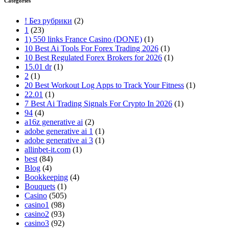
Categories
! Без рубрики
(2)
1
(23)
1) 550 links France Casino (DONE)
(1)
10 Best Ai Tools For Forex Trading 2026
(1)
10 Best Regulated Forex Brokers for 2026
(1)
15.01 dr
(1)
2
(1)
20 Best Workout Log Apps to Track Your Fitness
(1)
22.01
(1)
7 Best Ai Trading Signals For Crypto In 2026
(1)
94
(4)
a16z generative ai
(2)
adobe generative ai 1
(1)
adobe generative ai 3
(1)
allinbet-it.com
(1)
best
(84)
Blog
(4)
Bookkeeping
(4)
Bouquets
(1)
Casino
(505)
casino1
(98)
casino2
(93)
casino3
(92)