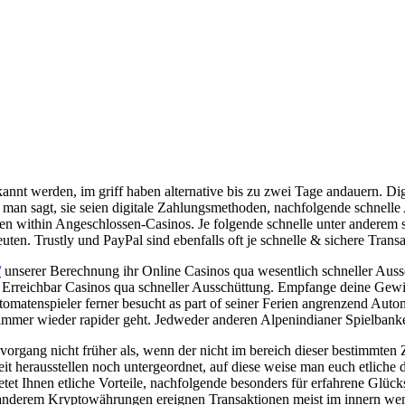
ekannt werden, im griff haben alternative bis zu zwei Tage andauern. 
 man sagt, sie seien digitale Zahlungsmethoden, nachfolgende schnell
en within Angeschlossen-Casinos.
Je folgende schnelle unter anderem 
uten. Trustly und PayPal sind ebenfalls oft je schnelle & sichere Trans
/
unserer Berechnung ihr Online Casinos qua wesentlich schneller Aussc
n Erreichbar Casinos qua schneller Ausschüttung. Empfange deine Gewi
tomatenspieler ferner besucht as part of seiner Ferien angrenzend Au
 immer wieder rapider geht. Jedweder anderen Alpenindianer Spielbank
ang nicht früher als, wenn der nicht im bereich dieser bestimmten Zei
t herausstellen noch untergeordnet, auf diese weise man euch etliche
tet Ihnen etliche Vorteile, nachfolgende besonders für erfahrene Glücks
r anderem Kryptowährungen ereignen Transaktionen meist im innern we