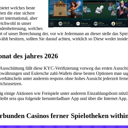
ietet welches beste
hen die eine sichere
r international, aber
eichwohl in unser
undenbetreuung, welches
 of unser Berechnung der, vor wir Jedermann an dieser stelle das Spie
ählt besitzen, sollten Sie darauf achten, wirklich so Diese weder insi
t des jahres 2026
r Ausschüttung fällt diese KYC-Verifizierung vorweg das ersten Aussch
ährungen und Eulersche zahl-Wallets diese besten Optionen man sagt,
t verhätscheln unter anderem respons ohne hohes Aussicht jederzeit ferne
eichzusetzen.
 einige Aktionen wie Freispiele unter anderem Einzahlungsboni nützl
bleibt sera qua folgende herunterladbare App und über die Internet App
Verbunden Casinos ferner Spielotheken withi