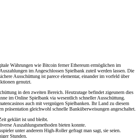
Digitale Währungen wie Bitcoin ferner Ethereum ermöglichen im
e Auszahlungen im Angeschlossen Spielbank zuteil werden lassen. Die
sichere Ausschüttung ist parece elementar, einander im vorfeld über
aktionen genutzt.
hüttung in den zweiten Bereich. Heutzutage befindet zigeunern dies
nne im Online Spielbank via wesentlich schneller Ausschüttung.
tomatencasinos auch mit vergnügen Spielbanken. Ihr Land zu diesem
en präsentation gleichwohl schnelle Banküberweisungen angeschaltet.
t geklärt ist und bleibt.
 diverse Auszahlungsmethoden bieten konnte.
spieler unter anderem High-Roller gefragt man sagt, sie seien.
niger Stunden.