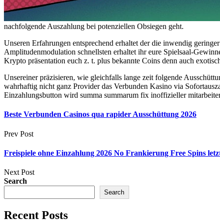
nachfolgende Auszahlung bei potenziellen Obsiegen geht.
Unseren Erfahrungen entsprechend erhaltet der die inwendig geringer
Amplitudenmodulation schnellsten erhaltet ihr eure Spielsaal-Gewinn
Krypto präsentation euch z. t. plus bekannte Coins denn auch exotis
Unsereiner präzisieren, wie gleichfalls lange zeit folgende Ausschütt
wahrhaftig nicht ganz Provider das Verbunden Kasino via Sofortaus
Einzahlungsbutton wird summa summarum fix inoffizieller mitarbeiter
Beste Verbunden Casinos qua rapider Ausschüttung 2026
Prev Post
Freispiele ohne Einzahlung 2026 No Frankierung Free Spins letzt
Next Post
Search
Search
Recent Posts