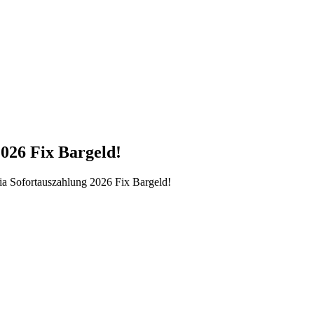
2026 Fix Bargeld!
ia Sofortauszahlung 2026 Fix Bargeld!