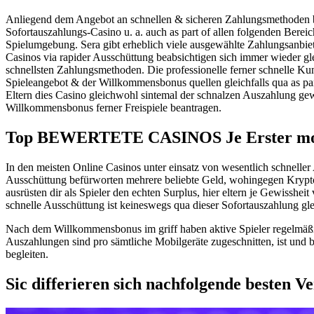
Anliegend dem Angebot an schnellen & sicheren Zahlungsmethoden b
Sofortauszahlungs-Casino u. a. auch as part of allen folgenden Bereic
Spielumgebung. Sera gibt erheblich viele ausgewählte Zahlungsanbiete
Casinos via rapider Ausschüttung beabsichtigen sich immer wieder gl
schnellsten Zahlungsmethoden. Die professionelle ferner schnelle K
Spieleangebot & der Willkommensbonus quellen gleichfalls qua as part
Eltern dies Casino gleichwohl sintemal der schnalzen Auszahlung gew
Willkommensbonus ferner Freispiele beantragen.
Top BEWERTETE CASINOS Je Erster mona
In den meisten Online Casinos unter einsatz von wesentlich schnelle
Ausschüttung befürworten mehrere beliebte Geld, wohingegen Kryptow
ausrüsten dir als Spieler den echten Surplus, hier eltern je Gewisshei
schnelle Ausschüttung ist keineswegs qua dieser Sofortauszahlung gl
Nach dem Willkommensbonus im griff haben aktive Spieler regelmäßig
Auszahlungen sind pro sämtliche Mobilgeräte zugeschnitten, ist und 
begleiten.
Sic differieren sich nachfolgende besten 