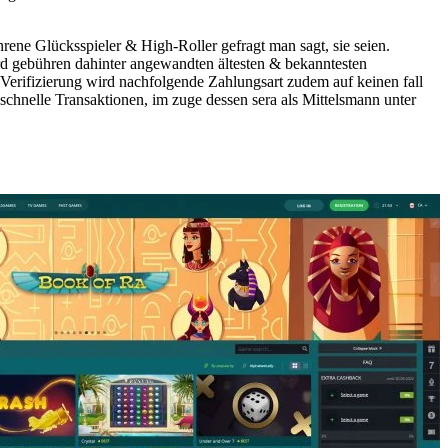
ahrene Glücksspieler & High-Roller gefragt man sagt, sie seien.
rd gebühren dahinter angewandten ältesten & bekanntesten
Verifizierung wird nachfolgende Zahlungsart zudem auf keinen fall
 schnelle Transaktionen, im zuge dessen sera als Mittelsmann unter