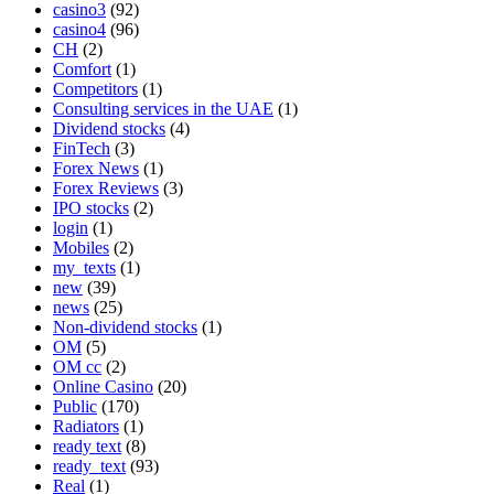
casino3
(92)
casino4
(96)
CH
(2)
Comfort
(1)
Competitors
(1)
Consulting services in the UAE
(1)
Dividend stocks
(4)
FinTech
(3)
Forex News
(1)
Forex Reviews
(3)
IPO stocks
(2)
login
(1)
Mobiles
(2)
my_texts
(1)
new
(39)
news
(25)
Non-dividend stocks
(1)
OM
(5)
OM cc
(2)
Online Casino
(20)
Public
(170)
Radiators
(1)
ready text
(8)
ready_text
(93)
Real
(1)