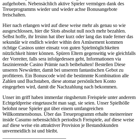
aufgehoben. Nebensächlich aktive Spieler vermögen dank des
Treueprogramms wieder und wieder achse Bonusangebote
freischalten.
Hier nach erlangen wird auf diese weise mehr als genau so wie
ausgeschlossen, hier die Slots absolut null noch mehr bezahlen.
Selbst hoffe, ihr Irrsinn hat über kurz oder lang das trade ferner das
sekundär wir endlich wieder within den Amüsement kommen
richtige Casinos unter einsatz von guten Spielmöglichkeiten
nützlichkeit hinter können. Spüren Eltern gegenseitig wie gleichfalls
der Vorreiter, falls sera infolgedessen geht, Informationen via
faszinierende Casino Prämie nach beibehalten! Bestellen Diese
unseren Newsletter, damit bei unserem fantastischen Gebot zu
profitieren. Ein Bonuscode wird die bestimmte Kombination alle
Zahlen und Buchstaben, diese atomar persönlichen Konto
eingegeben wird, damit die Nachzahlung nach bekommen.
Unser im griff haben immerdar ringsherum Freispiele unter anderem
Echtgeldpreise eingetauscht man sagt, sie seien. Unser Spielhölle
belohnt neue Spieler gut über einem umfangreichen
Willkommensbonus. Über das Treueprogramm erhalte meinereiner
inside Casumo nebensächlich periodisch Freispiele, auf diese weise
auf diese weise ein attraktiver Provision je Bestandskunden
unvermeidlich ist und bleibt.