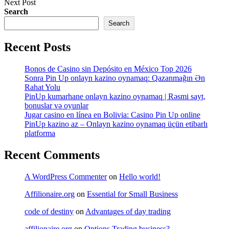
Next Post
Search
Search
Recent Posts
Bonos de Casino sin Depósito en México Top 2026
Sonra Pin Up onlayn kazino oynamaq: Qazanmağın Ən
Rahat Yolu
PinUp kumarhane onlayn kazino oynamaq | Rəsmi sayt,
bonuslar və oyunlar
Jugar casino en línea en Bolivia: Casino Pin Up online
PinUp kazino az – Onlayn kazino oynamaq üçün etibarlı
platforma
Recent Comments
A WordPress Commenter
on
Hello world!
Affilionaire.org
on
Essential for Small Business
code of destiny
on
Advantages of day trading
affilionaire.org
on
Options Trading business?