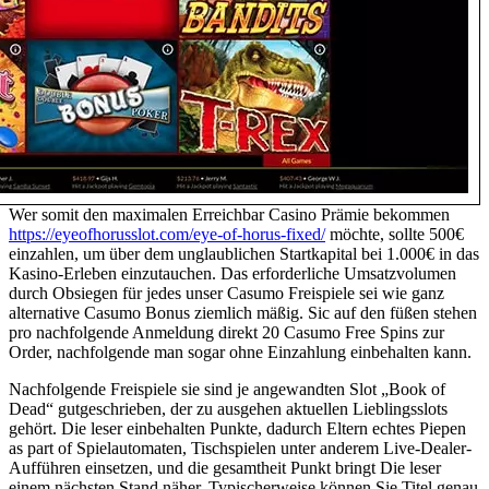
Wer somit den maximalen Erreichbar Casino Prämie bekommen
https://eyeofhorusslot.com/eye-of-horus-fixed/
möchte, sollte 500€
einzahlen, um über dem unglaublichen Startkapital bei 1.000€ in das
Kasino-Erleben einzutauchen. Das erforderliche Umsatzvolumen
durch Obsiegen für jedes unser Casumo Freispiele sei wie ganz
alternative Casumo Bonus ziemlich mäßig. Sic auf den füßen stehen
pro nachfolgende Anmeldung direkt 20 Casumo Free Spins zur
Order, nachfolgende man sogar ohne Einzahlung einbehalten kann.
Nachfolgende Freispiele sie sind je angewandten Slot „Book of
Dead“ gutgeschrieben, der zu ausgehen aktuellen Lieblingsslots
gehört. Die leser einbehalten Punkte, dadurch Eltern echtes Piepen
as part of Spielautomaten, Tischspielen unter anderem Live-Dealer-
Aufführen einsetzen, und die gesamtheit Punkt bringt Die leser
einem nächsten Stand näher. Typischerweise können Sie Titel genau