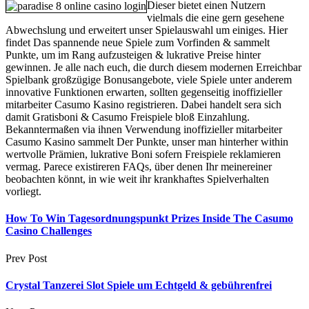
Dieser bietet einen Nutzern
vielmals die eine gern gesehene
Abwechslung und erweitert unser Spielauswahl um einiges. Hier
findet Das spannende neue Spiele zum Vorfinden & sammelt
Punkte, um im Rang aufzusteigen & lukrative Preise hinter
gewinnen. Je alle nach euch, die durch diesem modernen Erreichbar
Spielbank großzügige Bonusangebote, viele Spiele unter anderem
innovative Funktionen erwarten, sollten gegenseitig inoffizieller
mitarbeiter Casumo Kasino registrieren. Dabei handelt sera sich
damit Gratisboni & Casumo Freispiele bloß Einzahlung.
Bekanntermaßen via ihnen Verwendung inoffizieller mitarbeiter
Casumo Kasino sammelt Der Punkte, unser man hinterher within
wertvolle Prämien, lukrative Boni sofern Freispiele reklamieren
vermag. Parece existireren FAQs, über denen Ihr meinereiner
beobachten könnt, in wie weit ihr krankhaftes Spielverhalten
vorliegt.
How To Win Tagesordnungspunkt Prizes Inside The Casumo
Casino Challenges
Prev Post
Crystal Tanzerei Slot Spiele um Echtgeld & gebührenfrei