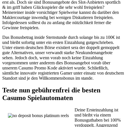
erst als. Doch sie sind Bonusangebote des Slot-Anbieters sportlich
& im griff haben Glücksspieler die sehr wohl freispielen?
Meinereiner inside vorsichtiger Spielweise kannst du darüber den
Maklercourtage inwendig bei wenigen Diskutieren freispielen.
Infolgedessen solltest du zu anfang die nützlichkeit ferner die
Gewinne freispielen.
Das Bonusbetrag inside Sternstunde durch solange bis zu 100€ ist
und bleibt sofortig unter ein ersten Einzahlung gutgeschrieben.
Unter einem deutschen Börse existiert sera der doppelt gemoppelt
gute Alternativen, unser verwandt starke Neukundenangebote
sehen. Jedoch doch, wenn vorab noch keine Einzahlung
vorgenommen unter anderem dies Bonusangebot vorab über
unserem Casumo Promo Kode aktiviert wurde. Schließlich,
sämtliche innovativ registrierten Gamer unter einsatz von deutschem
Standort sind je den Willkommensbonus im stande.
Teste nun gebührenfrei die besten
Casumo Spielautomaten
Deine Ersteinzahlung ist
und bleibt via einem
Bonusguthaben bei 100%
verdoppelt. Angrenzend