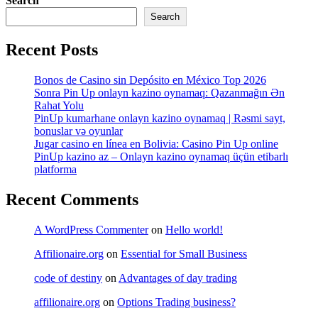
Search
Search
Recent Posts
Bonos de Casino sin Depósito en México Top 2026
Sonra Pin Up onlayn kazino oynamaq: Qazanmağın Ən
Rahat Yolu
PinUp kumarhane onlayn kazino oynamaq | Rəsmi sayt,
bonuslar və oyunlar
Jugar casino en línea en Bolivia: Casino Pin Up online
PinUp kazino az – Onlayn kazino oynamaq üçün etibarlı
platforma
Recent Comments
A WordPress Commenter
on
Hello world!
Affilionaire.org
on
Essential for Small Business
code of destiny
on
Advantages of day trading
affilionaire.org
on
Options Trading business?