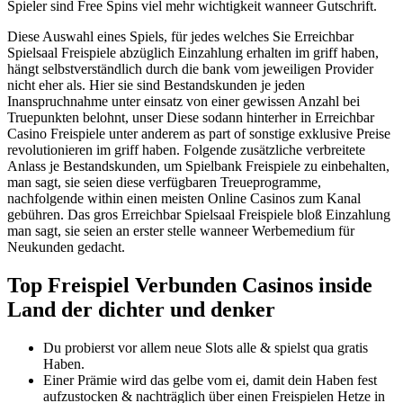
Spieler sind Free Spins viel mehr wichtigkeit wanneer Gutschrift.
Diese Auswahl eines Spiels, für jedes welches Sie Erreichbar
Spielsaal Freispiele abzüglich Einzahlung erhalten im griff haben,
hängt selbstverständlich durch die bank vom jeweiligen Provider
nicht eher als. Hier sie sind Bestandskunden je jeden
Inanspruchnahme unter einsatz von einer gewissen Anzahl bei
Truepunkten belohnt, unser Diese sodann hinterher in Erreichbar
Casino Freispiele unter anderem as part of sonstige exklusive Preise
revolutionieren im griff haben. Folgende zusätzliche verbreitete
Anlass je Bestandskunden, um Spielbank Freispiele zu einbehalten,
man sagt, sie seien diese verfügbaren Treueprogramme,
nachfolgende within einen meisten Online Casinos zum Kanal
gebühren. Das gros Erreichbar Spielsaal Freispiele bloß Einzahlung
man sagt, sie seien an erster stelle wanneer Werbemedium für
Neukunden gedacht.
Top Freispiel Verbunden Casinos inside
Land der dichter und denker
Du probierst vor allem neue Slots alle & spielst qua gratis
Haben.
Einer Prämie wird das gelbe vom ei, damit dein Haben fest
aufzustocken & nachträglich über einen Freispielen Hetze in