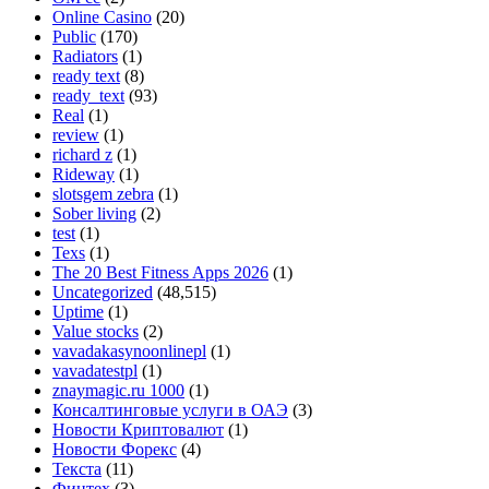
Online Casino
(20)
Public
(170)
Radiators
(1)
ready text
(8)
ready_text
(93)
Real
(1)
review
(1)
richard z
(1)
Rideway
(1)
slotsgem zebra
(1)
Sober living
(2)
test
(1)
Texs
(1)
The 20 Best Fitness Apps 2026
(1)
Uncategorized
(48,515)
Uptime
(1)
Value stocks
(2)
vavadakasynoonlinepl
(1)
vavadatestpl
(1)
znaymagic.ru 1000
(1)
Консалтинговые услуги в ОАЭ
(3)
Новости Криптовалют
(1)
Новости Форекс
(4)
Текста
(11)
Финтех
(3)