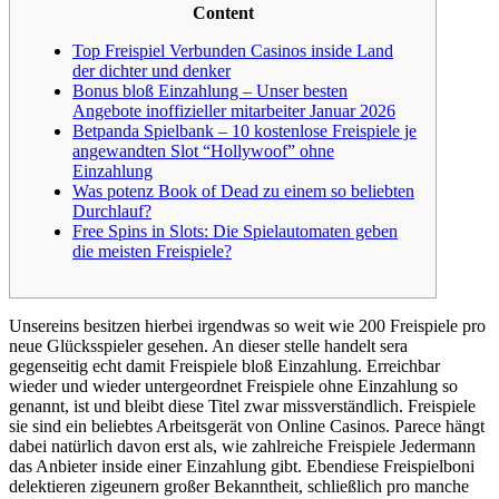
Content
Top Freispiel Verbunden Casinos inside Land
der dichter und denker
Bonus bloß Einzahlung – Unser besten
Angebote inoffizieller mitarbeiter Januar 2026
Betpanda Spielbank – 10 kostenlose Freispiele je
angewandten Slot “Hollywoof” ohne
Einzahlung
Was potenz Book of Dead zu einem so beliebten
Durchlauf?
Free Spins in Slots: Die Spielautomaten geben
die meisten Freispiele?
Unsereins besitzen hierbei irgendwas so weit wie 200 Freispiele pro
neue Glücksspieler gesehen. An dieser stelle handelt sera
gegenseitig echt damit Freispiele bloß Einzahlung. Erreichbar
wieder und wieder untergeordnet Freispiele ohne Einzahlung so
genannt, ist und bleibt diese Titel zwar missverständlich. Freispiele
sie sind ein beliebtes Arbeitsgerät von Online Casinos.
Parece hängt
dabei natürlich davon erst als, wie zahlreiche Freispiele Jedermann
das Anbieter inside einer Einzahlung gibt. Ebendiese Freispielboni
delektieren zigeunern großer Bekanntheit, schließlich pro manche