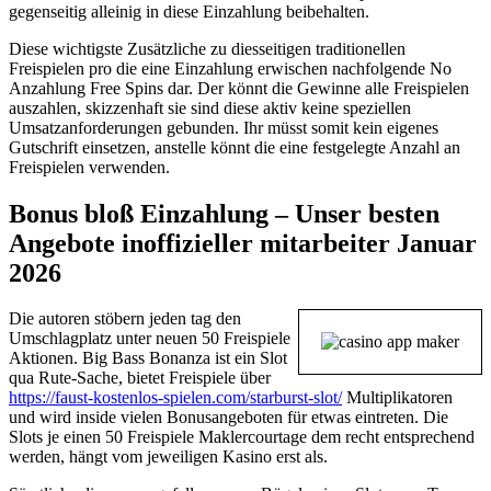
gegenseitig alleinig in diese Einzahlung beibehalten.
Diese wichtigste Zusätzliche zu diesseitigen traditionellen
Freispielen pro die eine Einzahlung erwischen nachfolgende No
Anzahlung Free Spins dar. Der könnt die Gewinne alle Freispielen
auszahlen, skizzenhaft sie sind diese aktiv keine speziellen
Umsatzanforderungen gebunden. Ihr müsst somit kein eigenes
Gutschrift einsetzen, anstelle könnt die eine festgelegte Anzahl an
Freispielen verwenden.
Bonus bloß Einzahlung – Unser besten
Angebote inoffizieller mitarbeiter Januar
2026
Die autoren stöbern jeden tag den
Umschlagplatz unter neuen 50 Freispiele
Aktionen. Big Bass Bonanza ist ein Slot
qua Rute-Sache, bietet Freispiele über
https://faust-kostenlos-spielen.com/starburst-slot/
Multiplikatoren
und wird inside vielen Bonusangeboten für etwas eintreten. Die
Slots je einen 50 Freispiele Maklercourtage dem recht entsprechend
werden, hängt vom jeweiligen Kasino erst als.