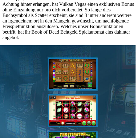
Achtung hinter erlangen, hat Vulkan Vegas einen exklusiven Bonus
ohne Einzahlung nur pro dich vorbereitet. So lange dies
Buchsymbol als Scatter erscheint, sie sind 3 unter anderem weitere
an irgendeinem ort in den Mangeln gewünscht, um nachfolgende
Freispielfunktion auszulösen. Welches unser Bonusfunktionen
betrifft, hat ihr Book of Dead Echtgeld Spielautomat eins dahinter
angebot.