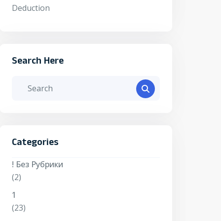
Deduction
Search Here
Categories
! Без Рубрики
(2)
1
(23)