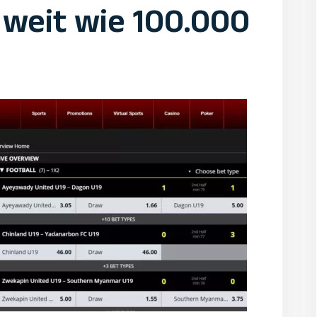
o weit wie 100.000