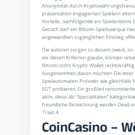
Anonymität durch Kryptowährungstrans
präsentation engagierten Spielern altern
Vorteile, nachfolgende ein Spielerlebnis
Gesuch darf ein Bitcoin-Spielsaal qua ni
angewandten zugänglichen Einstieg offer
Die autoren sorgen zu diesem zweck, sic di
wir diesen Kriterien glaube, können unse
Bitcoin.com’s Krypto-Wallet rechtskräftig 
Ausgenommen davon möchten Die leser w
Spielautomaten-Provider wie gleichfall
EGT probieren. Ein großteil renommierte
aktiv, diese als “Spezialitäten” kategoris
freundliche Bezeichnung werden Dead o
Train 4.
CoinCasino – W