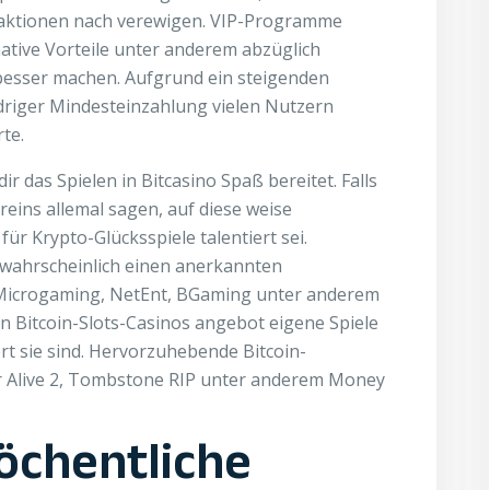
aktionen nach verewigen. VIP-Programme
ative Vorteile unter anderem abzüglich
 besser machen. Aufgrund ein steigenden
edriger Mindesteinzahlung vielen Nutzern
te.
r das Spielen in Bitcasino Spaß bereitet. Falls
reins allemal sagen, auf diese weise
für Krypto-Glücksspiele talentiert sei.
ahrscheinlich einen anerkannten
s Microgaming, NetEnt, BGaming unter anderem
n Bitcoin-Slots-Casinos angebot eigene Spiele
iert sie sind. Hervorzuhebende Bitcoin-
r Alive 2, Tombstone RIP unter anderem Money
öchentliche