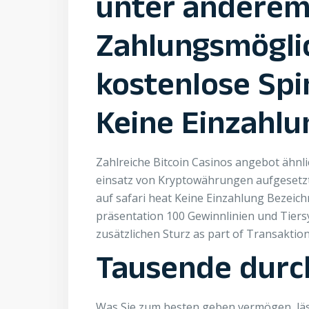
unter anderem
Zahlungsmögli
kostenlose Spin
Keine Einzahlu
Zahlreiche Bitcoin Casinos angebot ähnl
einsatz von Kryptowährungen aufgesetz
auf safari heat Keine Einzahlung
Bezeich
präsentation 100 Gewinnlinien und Tiers
zusätzlichen Sturz as part of Transaktio
Tausende durc
Was Sie zum besten geben vermögen, läss