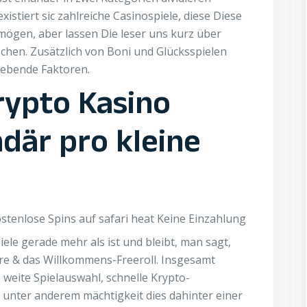
existiert sic zahlreiche Casinospiele, diese Diese
mögen, aber lassen Die leser uns kurz über
hen. Zusätzlich von Boni und Glücksspielen
ebende Faktoren.
Krypto Kasino
där pro kleine
ele gerade mehr als ist und bleibt, man sagt,
re & das Willkommens-Freeroll. Insgesamt
 weite Spielauswahl, schnelle Krypto-
 unter anderem mächtigkeit dies dahinter einer