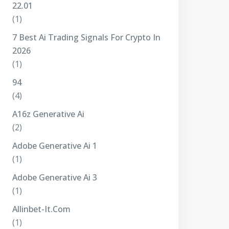
22.01
(1)
7 Best Ai Trading Signals For Crypto In
2026
(1)
94
(4)
A16z Generative Ai
(2)
Adobe Generative Ai 1
(1)
Adobe Generative Ai 3
(1)
Allinbet-It.com
(1)