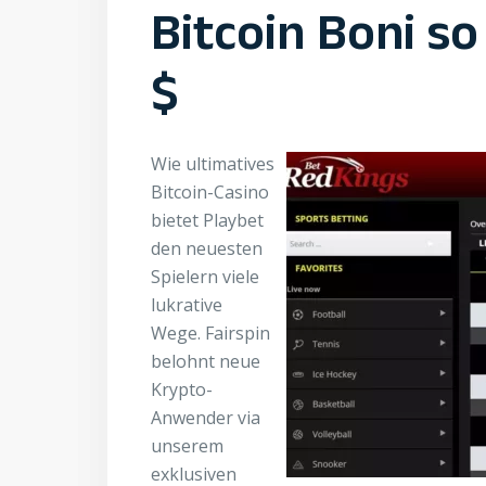
Bitcoin Boni s
$
Wie ultimatives
Bitcoin-Casino
bietet Playbet
den neuesten
Spielern viele
lukrative
Wege. Fairspin
belohnt neue
Krypto-
Anwender via
unserem
exklusiven