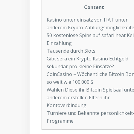
Content
Kasino unter einsatz von FIAT unter
anderem Krypto Zahlungsmöglichkeite
50 kostenlose Spins auf safari heat Ke
Einzahlung
Tausende durch Slots
Gibt sera ein Krypto Kasino Echtgeld
sekundär pro kleine Einsätze?
CoinCasino – Wöchentliche Bitcoin Bon
so weit wie 100.000 $
Wählen Diese ihr Bitcoin Spielsaal unt
anderem erstellen Eltern ihr
Kontoverbindung
Turniere und Bekannte persönlichkeit
Programme