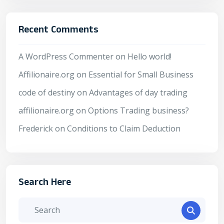
Recent Comments
A WordPress Commenter
on
Hello world!
Affilionaire.org
on
Essential for Small Business
code of destiny
on
Advantages of day trading
affilionaire.org
on
Options Trading business?
Frederick
on
Conditions to Claim Deduction
Search Here