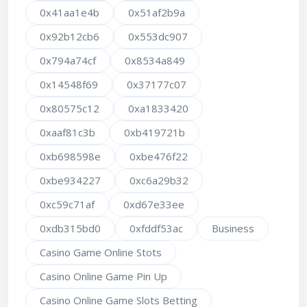
0x41aa1e4b
0x51af2b9a
0x92b12cb6
0x553dc907
0x794a74cf
0x8534a849
0x14548f69
0x37177c07
0x80575c12
0xa1833420
0xaaf81c3b
0xb419721b
0xb698598e
0xbe476f22
0xbe934227
0xc6a29b32
0xc59c71af
0xd67e33ee
0xdb315bd0
0xfddf53ac
Business
Casino Game Online Stots
Casino Online Game Pin Up
Casino Online Game Slots Betting