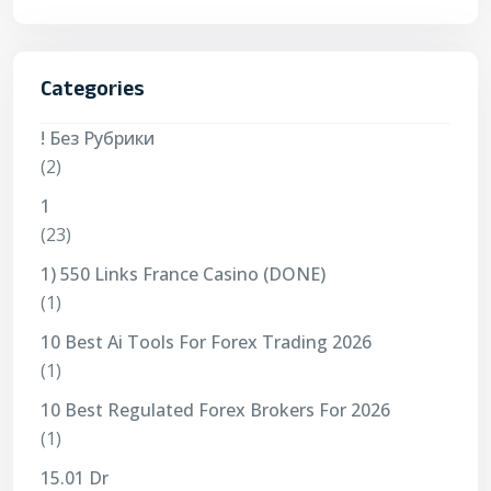
Categories
! Без Рубрики
(2)
1
(23)
1) 550 Links France Casino (DONE)
(1)
10 Best Ai Tools For Forex Trading 2026
(1)
10 Best Regulated Forex Brokers For 2026
(1)
15.01 Dr