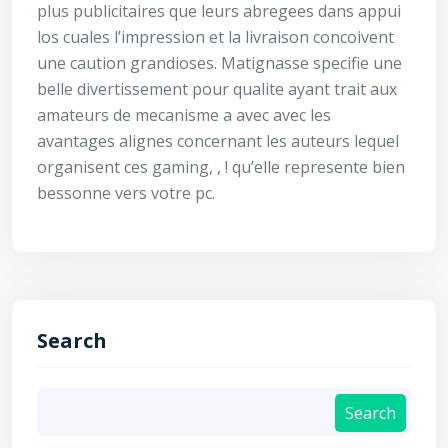
plus publicitaires que leurs abregees dans appui
los cuales l’impression et la livraison concoivent
une caution grandioses. Matignasse specifie une
belle divertissement pour qualite ayant trait aux
amateurs de mecanisme a avec avec les
avantages alignes concernant les auteurs lequel
organisent ces gaming, , ! qu’elle represente bien
bessonne vers votre pc.
Search
Search