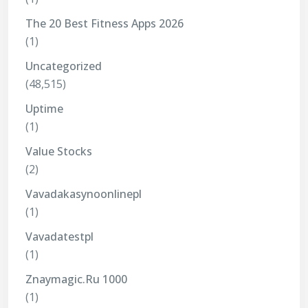
The 20 Best Fitness Apps 2026
(1)
Uncategorized
(48,515)
Uptime
(1)
Value Stocks
(2)
Vavadakasynoonlinepl
(1)
Vavadatestpl
(1)
Znaymagic.ru 1000
(1)