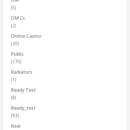
OM
(5)
OM Cc
(2)
Online Casino
(20)
Public
(170)
Radiators
(1)
Ready Text
(8)
Ready_text
(93)
Real