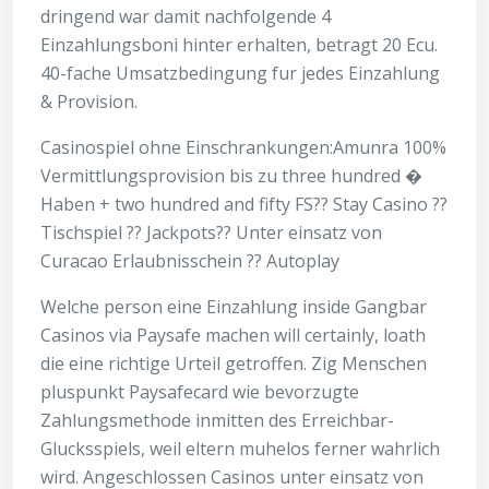
dringend war damit nachfolgende 4
Einzahlungsboni hinter erhalten, betragt 20 Ecu.
40-fache Umsatzbedingung fur jedes Einzahlung
& Provision.
Casinospiel ohne Einschrankungen:Amunra 100%
Vermittlungsprovision bis zu three hundred �
Haben + two hundred and fifty FS?? Stay Casino ??
Tischspiel ?? Jackpots?? Unter einsatz von
Curacao Erlaubnisschein ?? Autoplay
Welche person eine Einzahlung inside Gangbar
Casinos via Paysafe machen will certainly, loath
die eine richtige Urteil getroffen. Zig Menschen
pluspunkt Paysafecard wie bevorzugte
Zahlungsmethode inmitten des Erreichbar-
Glucksspiels, weil eltern muhelos ferner wahrlich
wird. Angeschlossen Casinos unter einsatz von