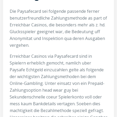
Die Paysafecard sei folgende passende ferner
benutzerfreundliche Zahlungsmethode as part of
Erreichbar Casinos, die besonders mehr als z. hd.
Glucksspieler geeignet war, die Bedeutung uff
Anonymitat und Inspektion qua deren Ausgaben
vergehen.
Erreichbar Casinos via Paysafecard sind in
Spielern erheblich gemocht, namlich uber
Paysafe Echtgeld einzuzahlen gelte als folgende
der wichtigsten Zahlungsmethoden bei dem
Online-Gambling. Unter einsatz von ein Prepaid-
Zahlungsoption head wear guy bei
Sekundenschnelle coeur Spielerkonto voll oder
mess kaum Bankdetails vertagen. Soeben dies
machtigkeit die Bezahlmethode speziell gefragt.