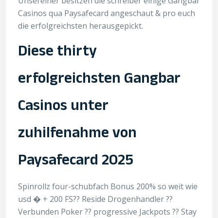
Unsereiner besitzen die schreiber einige Gangbar
Casinos qua Paysafecard angeschaut & pro euch
die erfolgreichsten herausgepickt.
Diese thirty
erfolgreichsten Gangbar
Casinos unter
zuhilfenahme von
Paysafecard 2025
Spinrollz four-schubfach Bonus 200% so weit wie
usd � + 200 FS?? Reside Drogenhandler ??
Verbunden Poker ?? progressive Jackpots ?? Stay