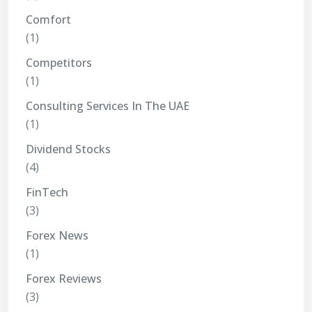
Comfort
(1)
Competitors
(1)
Consulting Services In The UAE
(1)
Dividend Stocks
(4)
FinTech
(3)
Forex News
(1)
Forex Reviews
(3)