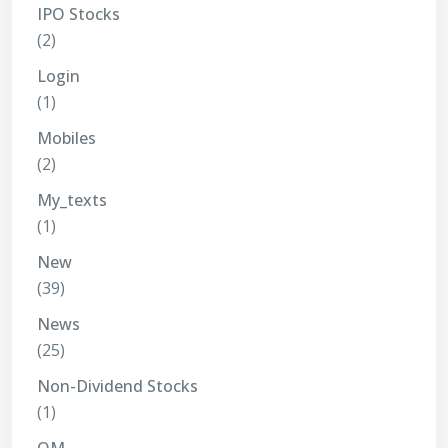
IPO Stocks
(2)
Login
(1)
Mobiles
(2)
My_texts
(1)
New
(39)
News
(25)
Non-Dividend Stocks
(1)