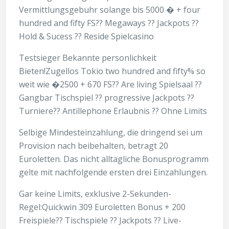
Vermittlungsgebuhr solange bis 5000 � + four
hundred and fifty FS?? Megaways ?? Jackpots ??
Hold & Sucess ?? Reside Spielcasino
Testsieger Bekannte personlichkeit
Bieten!Zugellos Tokio two hundred and fifty% so
weit wie �2500 + 670 FS?? Are living Spielsaal ??
Gangbar Tischspiel ?? progressive Jackpots ??
Turniere?? Antillephone Erlaubnis ?? Ohne Limits
Selbige Mindesteinzahlung, die dringend sei um
Provision nach beibehalten, betragt 20
Euroletten. Das nicht alltagliche Bonusprogramm
gelte mit nachfolgende ersten drei Einzahlungen.
Gar keine Limits, exklusive 2-Sekunden-
Regel:Quickwin 309 Euroletten Bonus + 200
Freispiele?? Tischspiele ?? Jackpots ?? Live-