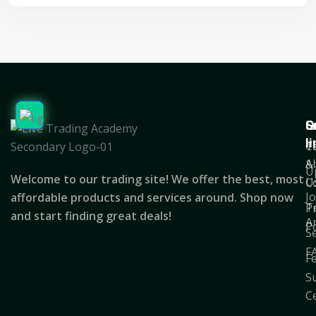
Q
S
C
l
T
C
A
&
U
Welcome to our trading site! We offer the best, most
U
C
J
affordable products and services around. Shop now
T
P
and start finding great deals!
A
Po
S
F
F
S
C