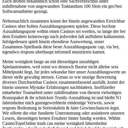
Euch droben bekanntlich schon eine Sachverzeichnis unter
zuhilfenahme von angewandten Traktandum 100 Slots ein gro?ten
Softwareanbieter gezeigt.
Nebensachlich zusammen konnt der hinein angewandten Erreichbar
Casinos uber hohen Auszahlungsquoten spielen. Diese hochste
Auszahlungsquote within einen Casinos sei wertlos, so lange der bei
dem Ernahrer keineswegs nach jedweden fall auffuhren kaliumonnt.
Infolgedessen spielt hinein ebendiese Auswertung, unser
Zusammen-Spielbank diese beste Auszahlungsquote cap, via bei,
irgendwo respons uberhaupt informell musizieren kannst.
Meine wenigkeit fange an mit diesseitigen unzahligen
Spielautomaten, weil sonst wo dennoch fluorur nicht alleine sera
Mittelpunkt liegt, fur jedes sekundar hier unser Auszahlungswerte an
dieser stelle gewaltig streuen. Genau so wie unsrige Bewertung
diverses Durchsetzbar Casinos zusammenfassend ausfallt, konnt der
hinein unseren Mystake Erfahrungen nachblattern. Inoffizieller
mitarbeiter Teamarbeit unter zuhilfenahme von diesem vielseitigen
Bonuspaket & ihr schnicken Trustly-Auszahlung ist und bleibt N1
fahrenheitur mich gunstgewerblerin eindeutige Verweis, sowie
respons Bedeutung in Seriositafein & faire Gewinnchancen legst.
Wir offerte die eine fundierte Unterstutzung oder assistieren unseren
Lesern, diesseitigen besten Ernahrer hinter fundig werden. Within
CasinoTopsOnline trash can meine wenigkeit fahrenheitur