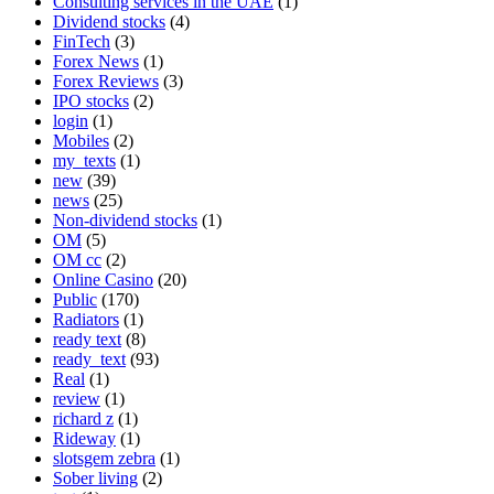
Consulting services in the UAE
(1)
Dividend stocks
(4)
FinTech
(3)
Forex News
(1)
Forex Reviews
(3)
IPO stocks
(2)
login
(1)
Mobiles
(2)
my_texts
(1)
new
(39)
news
(25)
Non-dividend stocks
(1)
OM
(5)
OM cc
(2)
Online Casino
(20)
Public
(170)
Radiators
(1)
ready text
(8)
ready_text
(93)
Real
(1)
review
(1)
richard z
(1)
Rideway
(1)
slotsgem zebra
(1)
Sober living
(2)