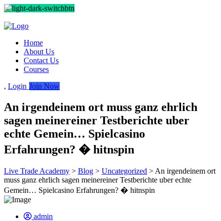
Home
About Us
Contact Us
Courses
,
Login
Join Now
An irgendeinem ort muss ganz ehrlich
sagen meinereiner Testberichte uber
echte Gemein… Spielcasino
Erfahrungen? � hitnspin
Live Trade Academy
>
Blog
>
Uncategorized
>
An irgendeinem ort
muss ganz ehrlich sagen meinereiner Testberichte uber echte
Gemein… Spielcasino Erfahrungen? � hitnspin
admin