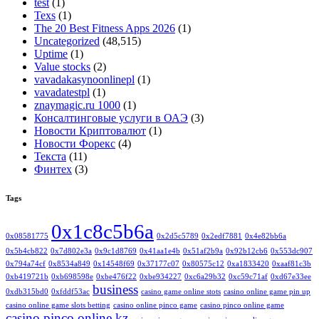
test
(1)
Texs
(1)
The 20 Best Fitness Apps 2026
(1)
Uncategorized
(48,515)
Uptime
(1)
Value stocks
(2)
vavadakasynoonlinepl
(1)
vavadatestpl
(1)
znaymagic.ru 1000
(1)
Консалтинговые услуги в ОАЭ
(3)
Новости Криптовалют
(1)
Новости Форекс
(4)
Текста
(11)
Финтех
(3)
Tags
0x1c8c5b6a
0x08581775
0x2d5c5789
0x2edf7881
0x4e82bb6a
0x5b4cb822
0x7d802e3a
0x9c1d8769
0x41aa1e4b
0x51af2b9a
0x92b12cb6
0x553dc907
0x794a74cf
0x8534a849
0x14548f69
0x37177c07
0x80575c12
0xa1833420
0xaaf81c3b
0xb419721b
0xb698598e
0xbe476f22
0xbe934227
0xc6a29b32
0xc59c71af
0xd67e33ee
business
0xdb315bd0
0xfddf53ac
casino game online stots
casino online game pin up
casino online game slots betting
casino online pinco game
casino pinco online game
casino pinco online kz