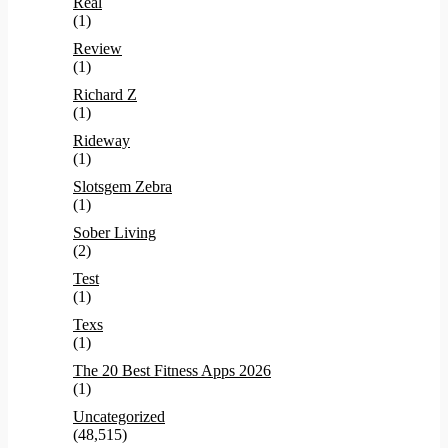
Real
(1)
Review
(1)
Richard Z
(1)
Rideway
(1)
Slotsgem Zebra
(1)
Sober Living
(2)
Test
(1)
Texs
(1)
The 20 Best Fitness Apps 2026
(1)
Uncategorized
(48,515)