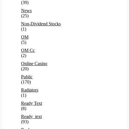
(39)
News
(25)
Non-Dividend Stocks
(1)
OM
(5)
OM Cc
(2)
Online Casino
(20)
Public
(170)
Radiators
(1)
Ready Text
(8)
Ready_text
(93)