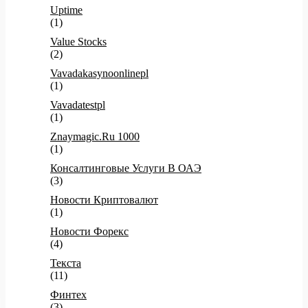
Uptime
(1)
Value Stocks
(2)
Vavadakasynoonlinepl
(1)
Vavadatestpl
(1)
Znaymagic.ru 1000
(1)
Консалтинговые Услуги В ОАЭ
(3)
Новости Криптовалют
(1)
Новости Форекс
(4)
Текста
(11)
Финтех
(3)