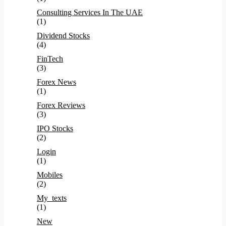
Consulting Services In The UAE
(1)
Dividend Stocks
(4)
FinTech
(3)
Forex News
(1)
Forex Reviews
(3)
IPO Stocks
(2)
Login
(1)
Mobiles
(2)
My_texts
(1)
New