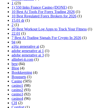
1
(23)
1) 550 links France Casino (DONE)
(1)
10 Best Ai Tools For Forex Trading 2026
(1)
10 Best Regulated Forex Brokers for 2026
(1)
15.01 dr
(1)
2
(1)
20 Best Workout Log Apps to Track Your Fitness
(1)
22.01
(1)
7 Best Ai Trading Signals For Crypto In 2026
(1)
94
(4)
a16z generative ai
(2)
adobe generative ai 1
(1)
adobe generative ai 3
(1)
allinbet-it.com
(1)
best
(84)
Blog
(4)
Bookkeeping
(4)
Bouquets
(1)
Casino
(505)
casino1
(98)
casino2
(93)
casino3
(92)
casino4
(96)
CH
(2)
Comfort
(1)