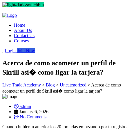
Home
About Us
Contact Us
Courses
,
Login
Join Now
Acerca de como acometer un perfil de
Skrill asi� como ligar la tarjera?
Live Trade Academy
>
Blog
>
Uncategorized
>
Acerca de como
acometer un perfil de Skrill asi� como ligar la tarjera?
admin
January 6, 2026
No Comments
Cuando hubieran anterior los 20 jornadas empezando por tu registro