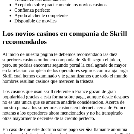
Aceptado sobre practicamente los novios casinos
Confianza perfecto
Ayuda al cliente competente
Disponible de moviles
Los novios casinos en compania de Skrill
recomendados
Al inicio de nuestra pagina te debemos recomendado las diez
superiores casinos online en compania de Skrill segun el juicio,
pero, su podrias encontrar segundo portal la cual agrade de mayor
en la relacion completa de los operadores seguros con manga larga
Skrill cual hemos examinado y te garantizamos que todo el mundo
hombres resultan casinos que merecen la tristeza.
Los casinos que usan skrill referente a France gozan de gran
popularidad gracias a esta forma sobre paga, aunque desde despues
no es una unica que se amerita anadirle consideracion. Acerca de
nuestra plana a los superiores casinos en internet acerca de France
notaras a los operadores ahora mencionados y no ha transpirado
otras mayormente decentes de la credito perfecto.
En caso de que este doctrina sobre pago seri�a flamante anonima