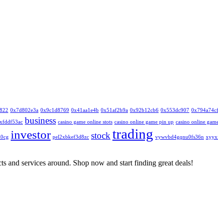
822
0x7d802e3a
0x9c1d8769
0x41aa1e4b
0x51af2b9a
0x92b12cb6
0x553dc907
0x794a74c
business
xfddf53ac
casino game online stots
casino online game pin up
casino online game
trading
investor
stock
i0cg
pel2xbkef3d8zc
vywvbd4gqnu0fs36n
xyyx
cts and services around. Shop now and start finding great deals!