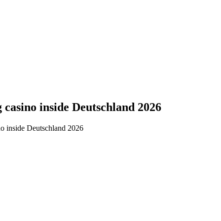
 casino inside Deutschland 2026
no inside Deutschland 2026