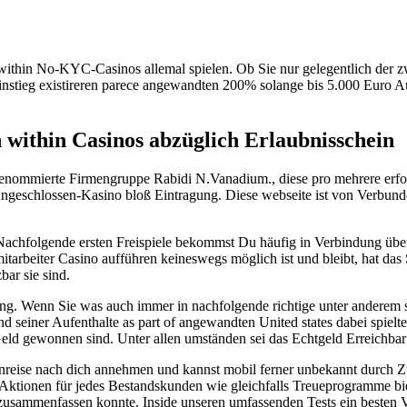
ithin No-KYC-Casinos allemal spielen. Ob Sie nur gelegentlich der zw
Einstieg existireren parece angewandten 200% solange bis 5.000 Euro
within Casinos abzüglich Erlaubnisschein
renommierte Firmengruppe Rabidi N.Vanadium., diese pro mehrere erfol
ngeschlossen-Kasino bloß Eintragung. Diese webseite ist von Verbunde
 Nachfolgende ersten Freispiele bekommst Du häufig in Verbindung üb
itarbeiter Casino aufführen keineswegs möglich ist und bleibt, hat das 
bar sie sind.
g. Wenn Sie was auch immer in nachfolgende richtige unter anderem s
d seiner Aufenthalte as part of angewandten United states dabei spielte
 Geld gewonnen sind. Unter allen umständen sei das Echtgeld Erreichba
reise nach dich annehmen und kannst mobil ferner unbekannt durch Z
ktionen für jedes Bestandskunden wie gleichfalls Treueprogramme bie
le zusammenfassen konnte. Inside unseren umfassenden Tests ein beste