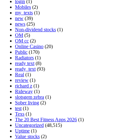
login
(1)
Mobiles
(2)
my_texts
(1)
new
(39)
news
(25)
Non-dividend stocks
(1)
OM
(5)
OM cc
(2)
Online Casino
(20)
Public
(170)
Radiators
(1)
ready text
(8)
ready_text
(93)
Real
(1)
review
(1)
richard z
(1)
Rideway
(1)
slotsgem zebra
(1)
Sober living
(2)
test
(1)
Texs
(1)
The 20 Best Fitness Apps 2026
(1)
Uncategorized
(48,515)
Uptime
(1)
Value stocks
(2)