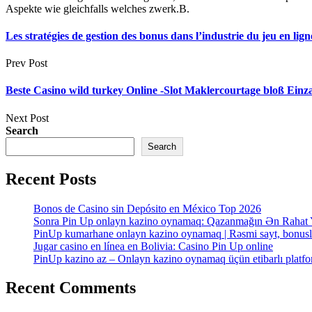
Aspekte wie gleichfalls welches zwerk.B.
Les stratégies de gestion des bonus dans l’industrie du jeu en lig
Prev Post
Beste Casino wild turkey Online -Slot Maklercourtage bloß Einz
Next Post
Search
Search
Recent Posts
Bonos de Casino sin Depósito en México Top 2026
Sonra Pin Up onlayn kazino oynamaq: Qazanmağın Ən Rahat 
PinUp kumarhane onlayn kazino oynamaq | Rəsmi sayt, bonusl
Jugar casino en línea en Bolivia: Casino Pin Up online
PinUp kazino az – Onlayn kazino oynamaq üçün etibarlı platf
Recent Comments