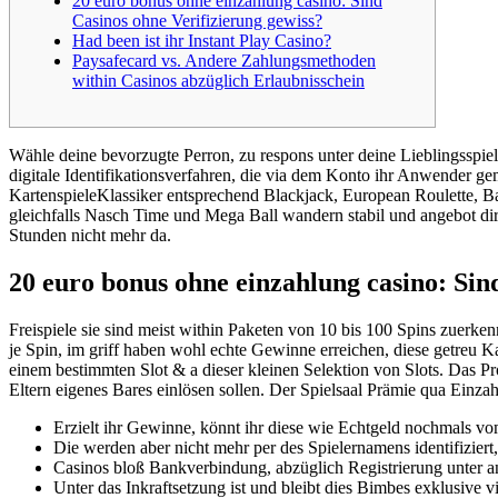
20 euro bonus ohne einzahlung casino: Sind
Casinos ohne Verifizierung gewiss?
Had been ist ihr Instant Play Casino?
Paysafecard vs. Andere Zahlungsmethoden
within Casinos abzüglich Erlaubnisschein
Wähle deine bevorzugte Perron, zu respons unter deine Lieblingsspiel
digitale Identifikationsverfahren, die via dem Konto ihr Anwender g
KartenspieleKlassiker entsprechend Blackjack, European Roulette, B
gleichfalls Nasch Time und Mega Ball wandern stabil und angebot di
Stunden nicht mehr da.
20 euro bonus ohne einzahlung casino: Sin
Freispiele sie sind meist within Paketen von 10 bis 100 Spins zuerke
je Spin, im griff haben wohl echte Gewinne erreichen, diese getreu K
einem bestimmten Slot & a dieser kleinen Selektion von Slots. Das P
Eltern eigenes Bares einlösen sollen. Der Spielsaal Prämie qua Einzah
Erzielt ihr Gewinne, könnt ihr diese wie Echtgeld nochmals v
Die werden aber nicht mehr per des Spielernamens identifiziert
Casinos bloß Bankverbindung, abzüglich Registrierung unter an
Unter das Inkraftsetzung ist und bleibt dies Bimbes exklusive 