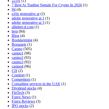
22.01
(1)
7 Best Ai Trading Signals For Crypto In 2026
(1)
94
(4)
a16z generative ai
(2)
adobe generative ai 1
(1)
adobe generative ai 3
(1)
allinbet-it.com
(1)
best
(84)
Blog
(4)
Bookkeeping
(4)
Bouquets
(1)
Casino
(505)
casino1
(98)
casino2
(93)
casino3
(92)
casino4
(96)
CH
(2)
Comfort
(1)
Competitors
(1)
Consulting services in the UAE
(1)
Dividend stocks
(4)
FinTech
(3)
Forex News
(1)
Forex Reviews
(3)
IPO stocks
(2)