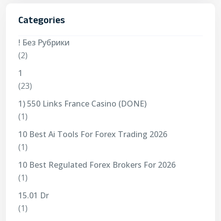
Categories
! Без Рубрики
(2)
1
(23)
1) 550 Links France Casino (DONE)
(1)
10 Best Ai Tools For Forex Trading 2026
(1)
10 Best Regulated Forex Brokers For 2026
(1)
15.01 Dr
(1)