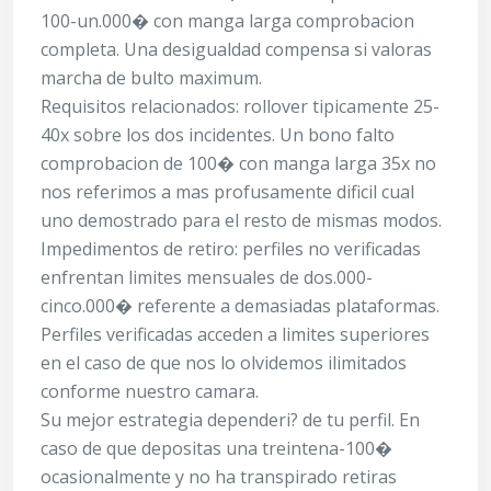
100-un.000� con manga larga comprobacion
completa. Una desigualdad compensa si valoras
marcha de bulto maximum.
Requisitos relacionados: rollover tipicamente 25-
40x sobre los dos incidentes. Un bono falto
comprobacion de 100� con manga larga 35x no
nos referimos a mas profusamente dificil cual
uno demostrado para el resto de mismas modos.
Impedimentos de retiro: perfiles no verificadas
enfrentan limites mensuales de dos.000-
cinco.000� referente a demasiadas plataformas.
Perfiles verificadas acceden a limites superiores
en el caso de que nos lo olvidemos ilimitados
conforme nuestro camara.
Su mejor estrategia dependeri? de tu perfil. En
caso de que depositas una treintena-100�
ocasionalmente y no ha transpirado retiras