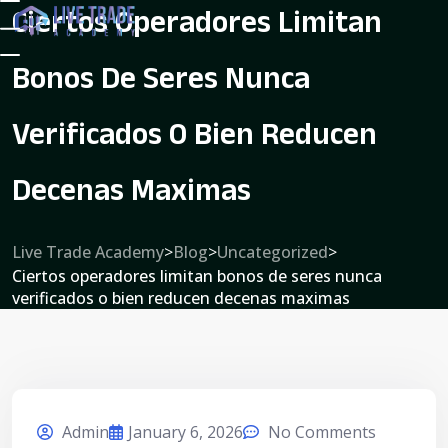
Ciertos Operadores Limitan
Bonos De Seres Nunca
Verificados O Bien Reducen
Decenas Maximas
Live Trade Academy
>
Blog
>
Uncategorized
>
Ciertos operadores limitan bonos de seres nunca
verificados o bien reducen decenas maximas
Admin
January 6, 2026
No Comments