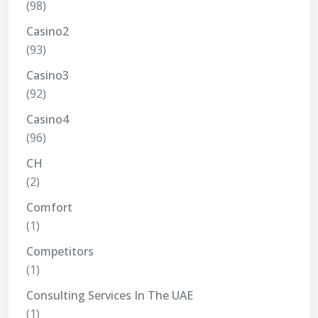
(98)
Casino2
(93)
Casino3
(92)
Casino4
(96)
CH
(2)
Comfort
(1)
Competitors
(1)
Consulting Services In The UAE
(1)