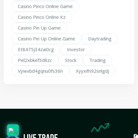
Casino Pinco Online Game
Casino Pinco Online Kz
Casino Pin Up Game
Casino Pin Up Online Game
Daytrading
Et8475j34zai0cg
Investor
Pel2xbkef3d8zc
Stock
Trading
Vywvbd4gqnu0fs36n
Xyyxifn92snlgdj
Q
S
C