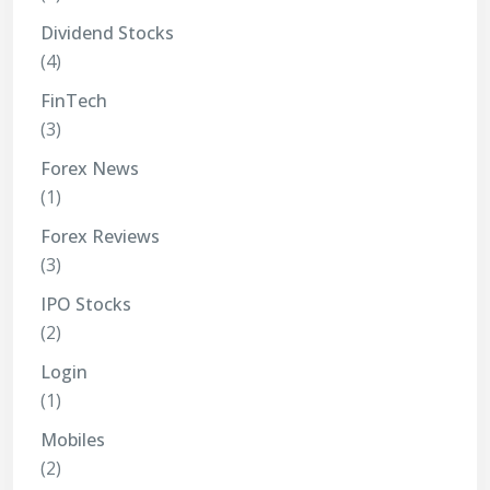
Dividend Stocks
(4)
FinTech
(3)
Forex News
(1)
Forex Reviews
(3)
IPO Stocks
(2)
Login
(1)
Mobiles
(2)