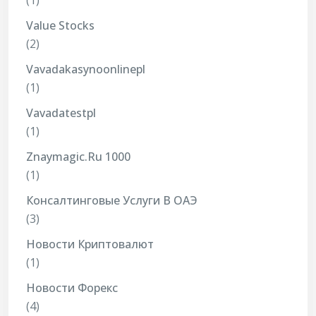
(1)
Value Stocks
(2)
Vavadakasynoonlinepl
(1)
Vavadatestpl
(1)
Znaymagic.ru 1000
(1)
Консалтинговые Услуги В ОАЭ
(3)
Новости Криптовалют
(1)
Новости Форекс
(4)