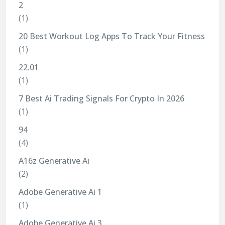
2
(1)
20 Best Workout Log Apps To Track Your Fitness
(1)
22.01
(1)
7 Best Ai Trading Signals For Crypto In 2026
(1)
94
(4)
A16z Generative Ai
(2)
Adobe Generative Ai 1
(1)
Adobe Generative Ai 3