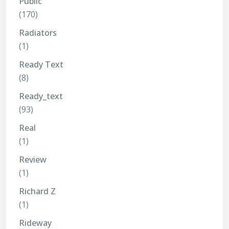
Public
(170)
Radiators
(1)
Ready Text
(8)
Ready_text
(93)
Real
(1)
Review
(1)
Richard Z
(1)
Rideway