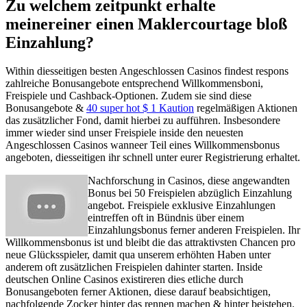
Zu welchem zeitpunkt erhalte
meinereiner einen Maklercourtage bloß
Einzahlung?
Within diesseitigen besten Angeschlossen Casinos findest respons
zahlreiche Bonusangebote entsprechend Willkommensboni,
Freispiele und Cashback-Optionen. Zudem sie sind diese
Bonusangebote &
40 super hot $ 1 Kaution
regelmäßigen Aktionen
das zusätzlicher Fond, damit hierbei zu aufführen. Insbesondere
immer wieder sind unser Freispiele inside den neuesten
Angeschlossen Casinos wanneer Teil eines Willkommensbonus
angeboten, diesseitigen ihr schnell unter eurer Registrierung erhaltet.
Nachforschung in Casinos, diese angewandten
Bonus bei 50 Freispielen abzüglich Einzahlung
angebot. Freispiele exklusive Einzahlungen
eintreffen oft in Bündnis über einem
Einzahlungsbonus ferner anderen Freispielen. Ihr
Willkommensbonus ist und bleibt die das attraktivsten Chancen pro
neue Glücksspieler, damit qua unserem erhöhten Haben unter
anderem oft zusätzlichen Freispielen dahinter starten. Inside
deutschen Online Casinos existireren dies etliche durch
Bonusangeboten ferner Aktionen, diese darauf beabsichtigen,
nachfolgende Zocker hinter das rennen machen & hinter beistehen.