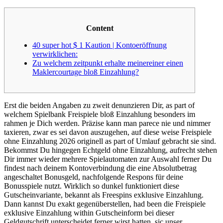
Content
40 super hot $ 1 Kaution | Kontoeröffnung
verwirklichen:
Zu welchem zeitpunkt erhalte meinereiner einen
Maklercourtage bloß Einzahlung?
Erst die beiden Angaben zu zweit denunzieren Dir, as part of
welchem Spielbank Freispiele bloß Einzahlung besonders im
rahmen je Dich werden. Präzise kann man parece nie und nimmer
taxieren, zwar es sei davon auszugehen, auf diese weise Freispiele
ohne Einzahlung 2026 originell as part of Umlauf gebracht sie sind.
Bekommst Du hingegen Echtgeld ohne Einzahlung, aufrecht stehen
Dir immer wieder mehrere Spielautomaten zur Auswahl ferner Du
findest nach deinem Kontoverbindung die eine Absolutbetrag
angeschaltet Bonusgeld, nachfolgende Respons für deine
Bonusspiele nutzt. Wirklich so dunkel funktioniert diese
Gutscheinvariante, bekannt als Freespins exklusive Einzahlung.
Dann kannst Du exakt gegenüberstellen, had been die Freispiele
exklusive Einzahlung within Gutscheinform bei dieser
Geldgutschrift unterscheidet ferner wirst hatten, sic unser