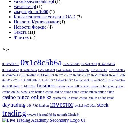
vavadakasynoonlinepl
(1)
vavadatestpl
(1)
znaymagic.ru 1000
(1)
Консалтинговые услуги в ОАЭ
(3)
Новости Криптовалют
(1)
Новости Форекс
(4)
Текста
(11)
Финтех
(3)
Tags
0x1c8c5b6a
0x08581775
0x2d5c5789
0x2edf7881
0x4e82bb6a
0x5b4cb822
0x7d802e3a
0x9c1d8769
0x41aa1e4b
0x51af2b9a
0x92b12cb6
0x553dc907
0x794a74cf
0x8534a849
0x14548f69
0x37177c07
0x80575c12
0xa1833420
0xaaf81c3b
0xb419721b
0xb698598e
0xbe476f22
0xbe934227
0xc6a29b32
0xc59c71af
0xd67e33ee
business
0xdb315bd0
0xfddf53ac
casino game online stots
casino online game pin up
casino online game slots betting
casino online pinco game
casino pinco online game
casino pinco online kz
casino pin up game
casino pin up online game
investor
daytrading
stock
et8475j34zai0cg
pel2xbkef3d8zc
trading
vywvbd4gqnu0fs36n
xyyxifn92snlgdj