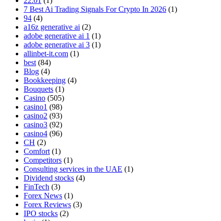
22.01
(1)
7 Best Ai Trading Signals For Crypto In 2026
(1)
94
(4)
a16z generative ai
(2)
adobe generative ai 1
(1)
adobe generative ai 3
(1)
allinbet-it.com
(1)
best
(84)
Blog
(4)
Bookkeeping
(4)
Bouquets
(1)
Casino
(505)
casino1
(98)
casino2
(93)
casino3
(92)
casino4
(96)
CH
(2)
Comfort
(1)
Competitors
(1)
Consulting services in the UAE
(1)
Dividend stocks
(4)
FinTech
(3)
Forex News
(1)
Forex Reviews
(3)
IPO stocks
(2)