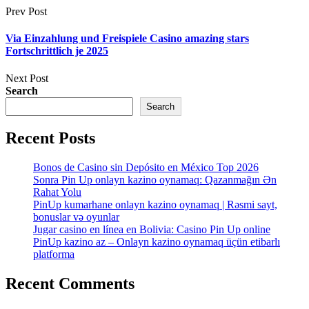
Prev Post
Via Einzahlung und Freispiele Casino amazing stars
Fortschrittlich je 2025
Next Post
Search
Search
Recent Posts
Bonos de Casino sin Depósito en México Top 2026
Sonra Pin Up onlayn kazino oynamaq: Qazanmağın Ən
Rahat Yolu
PinUp kumarhane onlayn kazino oynamaq | Rəsmi sayt,
bonuslar və oyunlar
Jugar casino en línea en Bolivia: Casino Pin Up online
PinUp kazino az – Onlayn kazino oynamaq üçün etibarlı
platforma
Recent Comments