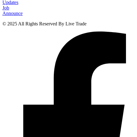
Updates
Job
Announce
© 2025 All Rights Reserved By Live Trade