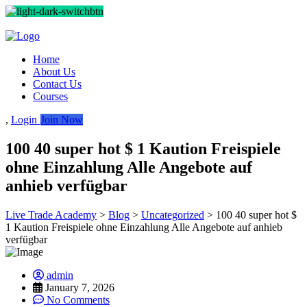
Home
About Us
Contact Us
Courses
,
Login
Join Now
100 40 super hot $ 1 Kaution Freispiele
ohne Einzahlung Alle Angebote auf
anhieb verfügbar
Live Trade Academy
>
Blog
>
Uncategorized
>
100 40 super hot $
1 Kaution Freispiele ohne Einzahlung Alle Angebote auf anhieb
verfügbar
admin
January 7, 2026
No Comments